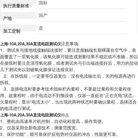
国标
执行质量标准
国产
产地
是
加工定制
注意事项:
上海-10A,20A,30A直流电阻测试仪
1、测试夹与接地线接触端连接时，要注意接触端长期裸露在空气中，表
面覆盖了一层氧化膜，该氧化膜可能造成测量结果不稳定或不准确，所以
在接线时要注意清理氧化膜，或者测试夹与引出端连接好后，用力的扭动
几下测试夹以划破氧化膜保证连接良好。
2、在拆线前，一定要等仪器复位，没有电流输出后，关闭电源再进行
拆线。
3、选择电流时要参考技术指标栏内量程，不要超过量程和欠量程使
用。超量程时，由于电流达不到预设值，仪器一直处在“正在充电”状态。
欠量程时，显示“电流太小”，当出现此两种状态时要确认量程，选择适合
的电流进行测试。
上海-10A,20A,30A直流电阻测试仪
特点
1、整机由高速单片机控制，自动化程度高，操作简便。
2、仪器采用全新电源技术，测量范围宽。
3、保护功能*，能可靠保护反电势对仪器的冲击，性能更可靠。