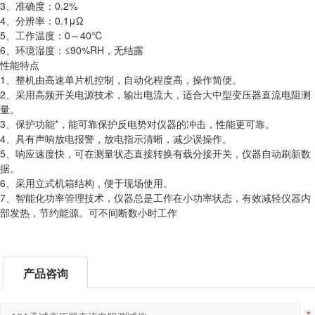
3、准确度：0.2%
4、分辨率：0.1μΩ
5、工作温度：0～40℃
6、环境湿度：≤90%RH，无结露
性能特点
1、整机由高速单片机控制，自动化程度高，操作简便。
2、采用高频开关电源技术，输出电流大，适合大中型变压器直流电阻测
量。
3、保护功能*，能可靠保护反电势对仪器的冲击，性能更可靠。
4、具有声响放电报警，放电指示清晰，减少误操作。
5、响应速度快，可在测量状态直接转换有载分接开关，仪器自动刷新数
据。
6、采用立式机箱结构，便于现场使用。
7、智能化功率管理技术，仪器总是工作在小功率状态，有效减轻仪器内
部发热，节约能源。可不间断数小时工作
产品咨询