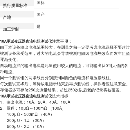
国标
执行质量标准
国产
产地
是
加工定制
注意事项：
10A承试变压器直流电阻测试仪
由于本设备输出电流范围较大，在测量之前一定要考虑电流选择不要超过
被测设备承受范围，过大的电流会导致被测电阻因电流热效应而发生阻值
逐渐变化。
自动电流挡的输出电流是尽量使用较大的电流，可能输出从0到大值的各
种电流。
同一个测试钳的两条线要分别接到同颜色的电流和电压接线柱。
每次测试完毕后，等待放电指示结束后再拆测试线，操作者应注意安全。
存储器多可存储250次测量结果，超过250次以后老的记录将被覆盖。
技术指标
10A承试变压器直流电阻测试仪
1、输出电流：10A、20A、40A、100A
2、量程：10μΩ～100mΩ （100A）
100μΩ～500mΩ （40A）
200μΩ～1Ω （20A）
500μΩ～2Ω （10A）