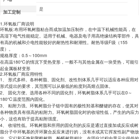
是
加工定制
1.环氧板厂商说明
环氧板:布用环氧树脂粘合而成加温加压制作，在中温下机械性能高，在
高湿下电气性能稳定。适用于机械、电器及电子用高绝缘结构零部件，具
有高的机械和介电性能较好的耐热性和耐潮性。耐热等级F级（155
度）。
规格厚度：0.5～100mm
在高温180℃的情况下受热变形，一般不与其他金属在一块受热，可能引
起金属板材变形
2.环氧板厂商应用特性
1、 形式多样。各种树脂、固化剂、改性剂体系几乎可以适应各种应用对
形式提出的要求，其范围可以从极低的粘度到高熔点固体。
2、 固化方便。选用各种不同的固化剂，环氧树脂体系几乎可以在0～
180℃温度范围内固化。
3、 粘附力强。环氧树脂分子链中固有的极性羟基和醚键的存在，使其对
各种物质具有很高的粘附力。环氧树脂固化时的收缩性低，产生的内应力
小，这也有助于提高粘附强度。
4、 收缩性低。环氧树脂和所用的固化剂的反应是通过直接加成反应或树
脂分子中环氧基的开环聚合反应来进行的，没有水或其它挥发性副产物放
出。它们和不饱和聚酯树脂、酚醛树脂相比，在固化过程中显示出很低的