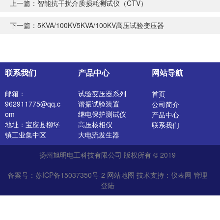
上一篇：
智能抗干扰介质损耗测试仪（CTV）
下一篇：
5KVA/100KV5KVA/100KV高压试验变压器
联系我们
产品中心
网站导航
邮箱：
试验变压器系列
首页
962911775@qq.c
谐振试验装置
公司简介
om
继电保护测试仪
产品中心
地址：宝应县柳堡
高压核相仪
联系我们
镇工业集中区
大电流发生器
开关特性测试仪
扬州旭明电工科技有限公司 版权所有 © 2019
高压发生器
电阻测试仪
备案号：苏ICP备15037350号-2
网站地图
技术支持：
仪表网
管理
介质损耗测试仪
登陆
直流电阻测试仪
绝缘油介电强度测
试仪
氧化锌避雷器测试