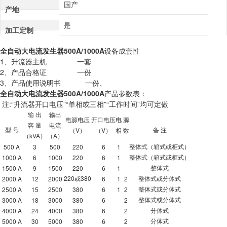
国产
产地
是
加工定制
全自动大电流发生器500A/1000A
设备成套性
1、升流器主机 一套
2、产品合格证 一份
3、产品使用说明书 一份、
全自动大电流发生器500A/1000A
产品参数表：
注:“升流器开口电压”“单相或三相”“工作时间”均可定做
输
出
输出
电源电压
开口电压
电
源
容
量
电流
V
V
型
号
备
注
（
）
（
）
相
数
kVA
A
（
）
（
）
500 A
3
500
220
6
1
整体式（箱式或柜式）
1000 A
6
1000
220
6
1
整体式（箱式或柜式）
1500 A
9
1500
220
6
1
整体式
220
380
2000 A
12
2000
6
1
2
或
整体式或分体式
2500 A
15
2500
380
6
1
2
整体式或分体式
3000 A
18
3000
380
6
2
整体式或分体式
4000 A
24
4000
380
6
2
分体式
5000 A
30
5000
380
6
2
分体式