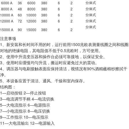
6000 A
36
6000
380
6
2
分体式
8000 A
48
8000
380
6
2
分体式
10000 A
60
10000
380
6
2
分体式
12000 A
72
12000
380
6
2
分体式
分体式
15000 A
90
15000
380
6
2
注意事项
1、新安装和长时间不用的时，运行前用1500兆欧表测量线圈之间和线圈
对地的绝缘电阻，其电阻值不低于0.5兆欧时，方可使用。
2、使用中升流变压器和操作台必须可靠接地，以保证安全。
3、使用时应缓慢均匀升流，搬运时应避免过大的震动。
4、调压器与电刷接触表面应保持清洁，视情况有90%酒精蘸棉纱擦拭干
净。
5、本设备应置于清洁、通风、干燥和室内保存。
结构图：
1—启动按钮 2—停止按钮
3—电流调节手柄 4—电流切换
5—大电流指示 6—电源指示
7—小电流指示 8—电压切换
9—工作指示 10—电压指示
11—大电流输出 12—电源输入