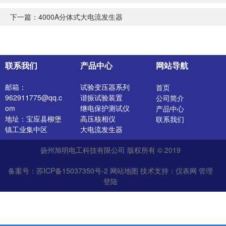
下一篇：
4000A分体式大电流发生器
联系我们
产品中心
网站导航
邮箱：
试验变压器系列
首页
962911775@qq.c
谐振试验装置
公司简介
om
继电保护测试仪
产品中心
地址：宝应县柳堡
高压核相仪
联系我们
镇工业集中区
大电流发生器
开关特性测试仪
扬州旭明电工科技有限公司 版权所有 © 2019
高压发生器
电阻测试仪
备案号：苏ICP备15037350号-2
网站地图
技术支持：
仪表网
管理
介质损耗测试仪
登陆
直流电阻测试仪
绝缘油介电强度测
试仪
氧化锌避雷器测试
仪