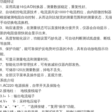
功能特证
1、采用高速16位A/D转换器，测量数据稳定，重复性好。
2、自动程控电流源技术，电流源共设1000个电流档位，由内部微控制器
根据被测电阻自动控制，从而达到比较宽的测量范围和的测量状态，无须
手动切换电流换档。
3、响应速度快，在测量状态可以直接转换分接开关，仪器会自动提示，
新的电阻值很快就会显示出来。
4、高度智能化设计，功能设置巧妙先进，可自动判断测试线虚接、断线
等故障。
5、保护功能*，能可靠保护反电势对仪器的冲击，具有自动放电指示功
能。
6、可显示测量电流和测量时间。
7、智能化功率管理技术，可有效减轻仪器内部发热。
8、可储存120次测量数据，掉电不丢失。
9、全部汉字菜单及操作提示，直观方便。
系统介绍
1.AC220 电源插座，自带开关及保险仓
2.接地柱： 地线接线端子
3.I+ I-：输出电流端子
4.V+ V-：采样电压端子
5.“▲”、“▼”、“”、“”选择按键，“”复用“保存”功能。
6.确认键：确认当前选择，在测试状态下，按确认键打印数据。