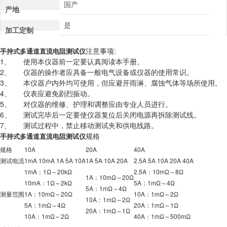
国产
产地
是
加工定制
注意事项:
手持式多通道直流电阻测试仪
1、 使用本仪器前一定要认真阅读本手册。
2、 仪器的操作者应具备一般电气设备或仪器的使用常识。
3、 本仪器户内外均可使用，但应避开雨淋、腐蚀气体等场所使用。
4、 仪表应避免剧烈振动。
5、 对仪器的维修、护理和调整应由专业人员进行。
6、 测试完毕后一定要使仪器复位后关闭电源再拆除测试线。
7、 测试过程中，禁止移动测试夹和供电线路。
规格
手持式多通道直流电阻测试仪
规格
10A
20A
40A
测试电流
1mA 10mA 1A 5A 10A
1A 5A 10A 20A
2.5A 5A 10A 20A 40A
1mA：1Ω～20kΩ
2.5A：10mΩ～8Ω
1A：10mΩ～20Ω
10mA：1Ω～2kΩ
5A：1mΩ～4Ω
5A：1mΩ～4Ω
测量范围
1A：10mΩ～20Ω
10A：1mΩ～2Ω
10A：1mΩ～2Ω
5A：1mΩ～4Ω
20A：1mΩ～1Ω
20A：1mΩ～1Ω
10A：1mΩ～2Ω
40A：1mΩ～500mΩ