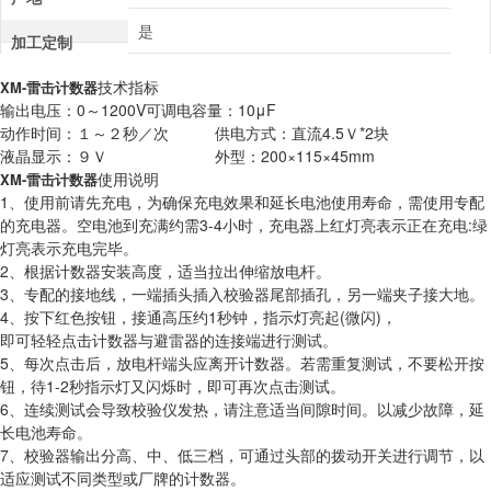
是
加工定制
技术指标
XM-雷击计数器
输出电压：0～1200V可调电容量：10μF
动作时间：１～２秒／次 供电方式：直流4.5Ｖ*2块
液晶显示：９Ｖ 外型：200×115×45mm
使用说明
XM-雷击计数器
1、使用前请先充电，为确保充电效果和延长电池使用寿命，需使用专配
的充电器。空电池到充满约需3-4小时，充电器上红灯亮表示正在充电:绿
灯亮表示充电完毕。
2、根据计数器安装高度，适当拉出伸缩放电杆。
3、专配的接地线，一端插头插入校验器尾部插孔，另一端夹子接大地。
4、按下红色按钮，接通高压约1秒钟，指示灯亮起(微闪)，
即可轻轻点击计数器与避雷器的连接端进行测试。
5、每次点击后，放电杆端头应离开计数器。若需重复测试，不要松开按
钮，待1-2秒指示灯又闪烁时，即可再次点击测试。
6、连续测试会导致校验仪发热，请注意适当间隙时间。以减少故障，延
长电池寿命。
7、校验器输出分高、中、低三档，可通过头部的拨动开关进行调节，以
适应测试不同类型或厂牌的计数器。