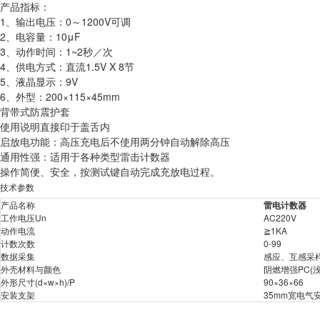
产品指标：
1、输出电压：0～1200V可调
2、电容量：10μF
3、动作时间：1~2秒／次
4、供电方式：直流1.5V X 8节
5、液晶显示：9V
6、外型：200×115×45mm
背带式防震护套
使用说明直接印于盖舌内
启放电功能：高压充电后不使用两分钟自动解除高压
通用性强：适用于各种类型雷击计数器
操作简便、安全，按测试键自动完成充放电过程。
技术参数
产品名称
雷电计数器
工作电压Un
AC220V
动作电流
≧1KA
计数次数
0-99
数据采集
感应、互感采
外壳材料与颜色
阴燃增强PC(
外形尺寸(d×w×h)/P
90×36×66
安装支架
35mm宽电气