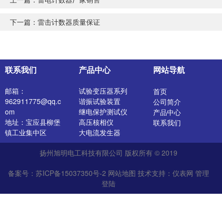
下一篇：
雷击计数器质量保证
联系我们
产品中心
网站导航
邮箱：
试验变压器系列
首页
962911775@qq.c
谐振试验装置
公司简介
om
继电保护测试仪
产品中心
地址：宝应县柳堡
高压核相仪
联系我们
镇工业集中区
大电流发生器
开关特性测试仪
扬州旭明电工科技有限公司 版权所有 © 2019
高压发生器
电阻测试仪
备案号：苏ICP备15037350号-2
网站地图
技术支持：
仪表网
管理
介质损耗测试仪
登陆
直流电阻测试仪
绝缘油介电强度测
试仪
氧化锌避雷器测试