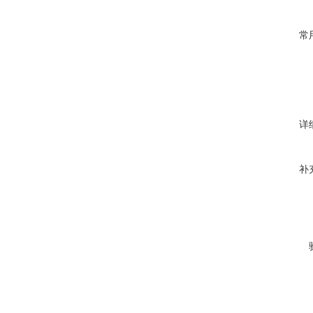
常
详
补