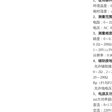
1、使用条
环境温度：0
相对湿度：≤
2、测量范
电阻：0～2Ω
电压：AC 0
3、测量精
精度：0～
0.
0
.2
Ω～
200
Ω
1
～
20V
≤±
3
分辨率：
0.0
4、辅助接
·允许辅助接
0～2Ω，2～
20～200Ω
R
（P1与P
P
·允许地电
5、电源及
zui大功率损
直流：8×1.
交流：
220V