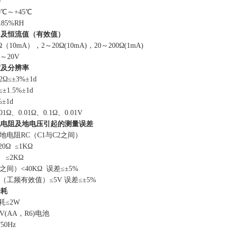
件
℃～+45℃
85%RH
围及恒流值（有效值）
（10
mA
），2～
20
Ω
(10mA)
，20～200Ω
(1mA)
～20V
度及分辨率
2
Ω≤±
3%
±
1d
≤±
1.5%
±
1d
%
±
1d
0
1
Ω、
0.01
Ω、
0.1
Ω、
0.01V
地电阻及地电压引起的测量误差
地电阻RC（C1与C2之间）
20
Ω ≤1
K
Ω
 ≤2
K
Ω
2之间）
<40K
Ω 误差≤±5%
压（工频有效值）≤
5
V 误差≤±5%
功耗
耗≤2W
5V(AA，R6)电池
/50
Hz