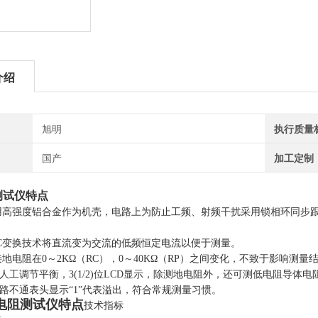
介绍
旭明
执行质量
国产
加工定制
测试仪特点
采用高强度铝合金作为机壳，电路上为防止工频、射频干扰采用锁相环同步
/AC变换技术将直流变为交流的低频恒定电流以便于测量。
接地电阻在0～2KΩ（RC），0～40KΩ（RP）之间变化，不致于影响测量
需人工调节平衡，3
(1/2)
位LCD显示，除测地电阻外，还可测低电阻导体电
路不通表头显示“1”代表溢出，符
合常规测量习惯。
电阻测试仪特点
技术指标