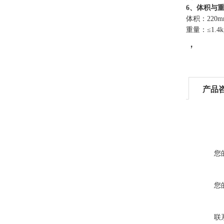
6、体积与
体积：220
m
重量：≤
1.4k
，
产品
您
您
联