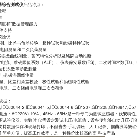
器综合测试仪
产品特点：
量程
作
精度和*数据管理能力
软件支持
校验仪
检测、比差与角差校验、极性试验和励磁特性试验
组电阻测量和二次负荷测量
10%误差曲线测量、暂态特性分析以及铭牌自动推断
/电流、准确限值系数（ALF）、仪表保安系数(FS)、二次时间常数(Ts
面积系数等参数测量
析与芯磁滞回线测量
测量、比差相角差校验、极性试验和励磁特性试验
组电阻、二次绕组电阻和二次负荷测
依据：
,IEC60044-2,IEC60044-5,IEC60044-6,GB1207,GB1208,GB16847,C57
电压：AC220V±10%，45Hz～65Hz是一种专门为测试互感器：伏
场试验仪器。实验时 仅需设定测试电压/电流值，设备便能够自动升压/
支持数据保存和现场打印，不但省去 手动调压、人工记录、描曲线等繁琐
作简单方便，提高工作效率，是一种性价比较高的高 科技产品