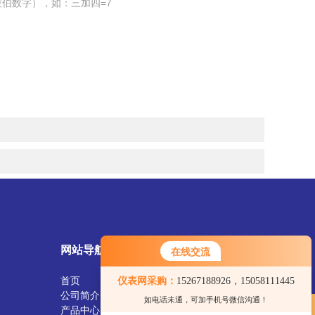
伯数字），如：三加四=7
网站导航
在线交流
首页
仪表网采购：
15267188926，15058111445
您好！欢迎前来咨询，很高兴为您
公司简介
如电话未通，可加手机号微信沟通！
服务，请问您要咨询什么问题呢？
产品中心