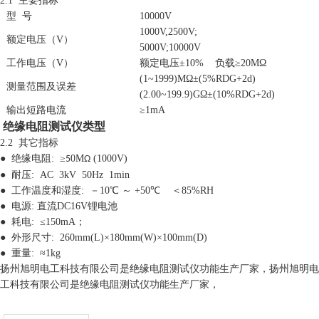
2.1 主要指标
型 号
10000V
1000V,2500V;
额定电压（V）
5000V;10000V
工作电压（V）
额定电压±10% 负载≥20MΩ
(1~1999)MΩ±(5%RDG+2d)
测量范围及误差
(2.00~199.9)GΩ±(10%RDG+2d)
输出短路电流
≥1mA
绝缘电阻测试仪类型
2.2 其它指标
● 绝缘电阻: ≥
0M
(1000V)
5
Ω
● 耐压: AC 3kV 50Hz 1min
● 工作温度和湿度: －10℃
～
+50℃ ＜85%RH
● 电源: 直流DC16V锂电池
●
耗电: ≤150mA；
●
外形尺寸: 260mm(L)×180mm(W)×100mm(D)
●
重量: ≈1kg
扬州旭明电工科技有限公司是绝缘电阻测试仪功能生产厂家，扬州旭明电
工科技有限公司是绝缘电阻测试仪功能生产厂家，