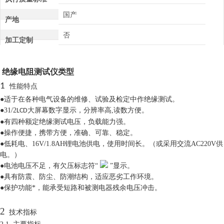
国产
产地
否
加工定制
绝缘电阻测试仪类型
1
性能特点
●适于在各种电气设备的维修、试验及检定中作绝缘测试。
●31/2
大屏幕数字显示，分辨率高,读数方便。
LCD
●有四种额定绝缘测试电压，负载能力强。
●操作便捷，携带方便，准确、可靠、稳定。
●低耗电、16V/1.8AH锂电池供电，使用时间长。（或采用交流AC220V供
电。）
●电池电压不足，有欠压标志符“
”显示。
●具有防震、防尘、防潮结构，适应恶劣工作环境。
●保护功能*，能承受短路和被测电器残余电压冲击。
2
技术指标