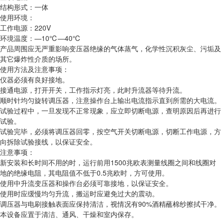
结构形式：一体
使用环境：
工作电源：220V
环境温度：—10℃—40℃
产品周围应无严重影响变压器绝缘的气体蒸气，化学性沉积灰尘、污垢及
其它爆炸性介质的场所。
使用方法及注意事项：
仪器必须有良好接地。
接通电源，打开开关，工作指示灯亮，此时升流器等待升流。
顺时针均匀旋转调压器，注意操作台上输出电流指示直到所需的大电流。
试验过程中，一旦发现不正常现象，应立即切断电源，查明原因后再进行
试验。
试验完毕，必须将调压器回零，按空气开关切断电源，切断工作电源，方
向拆除试验接线，以保证安全。
注意事项：
新安装和长时间不用的时，运行前用1500兆欧表测量线圈之间和线圈对
地的绝缘电阻，其电阻值不低于0.5兆欧时，方可使用。
使用中升流变压器和操作台必须可靠接地，以保证安全。
使用时应缓慢均匀升流，搬运时应避免过大的震动。
调压器与电刷接触表面应保持清洁，视情况有90%酒精蘸棉纱擦拭干净。
本设备应置于清洁、通风、干燥和室内保存。