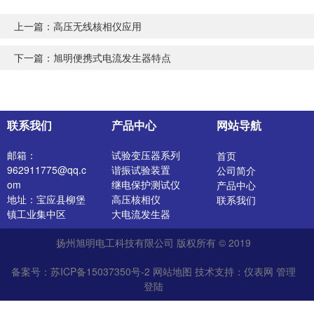
上一篇：
高压无线核相仪应用
下一篇：
旭明便携式电流发生器特点
联系我们
产品中心
网站导航
邮箱：
试验变压器系列
首页
962911775@qq.c
谐振试验装置
公司简介
om
继电保护测试仪
产品中心
地址：宝应县柳堡
高压核相仪
联系我们
镇工业集中区
大电流发生器
开关特性测试仪
扬州旭明电工科技有限公司 版权所有 © 2019
高压发生器
电阻测试仪
备案号：苏ICP备15037350号-2
网站地图
技术支持：
仪表网
管理
介质损耗测试仪
登陆
直流电阻测试仪
绝缘油介电强度测