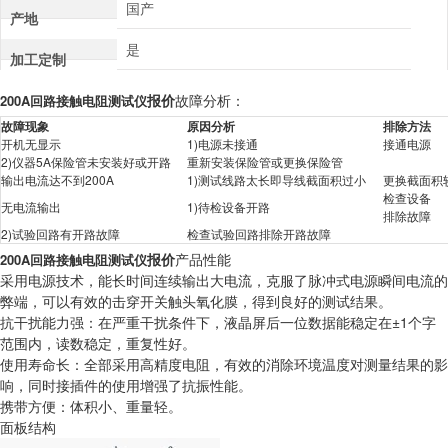
国产
产地
是
加工定制
报价
故障分析：
200A回路接触电阻测试仪
故障现象
原因分析
排除方法
开机无显示
1)电源未接通
接通电源
2)仪器5A保险管未安装好或开路
重新安装保险管或更换保险管
输出电流达不到200A
1)测试线路太长即导线截面积过小
更换截面积
检查设备
无电流输出
1)待检设备开路
排除故障
2)试验回路有开路故障
检查试验回路排除开路故障
报价
产品性能
200A回路接触电阻测试仪
采用电源技术，能长时间连续输出大电流，克服了脉冲式电源瞬间电流的
弊端，可以有效的击穿开关触头氧化膜，得到良好的测试结果。
抗干扰能力强：在严重干扰条件下，液晶屏后一位数据能稳定在±1个字
范围内，读数稳定，重复性好。
使用寿命长：全部采用高精度电阻，有效的消除环境温度对测量结果的影
响，同时接插件的使用增强了抗振性能。
携带方便：体积小、重量轻。
面板结构