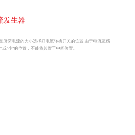
电流发生器
被试品所需电流的大小选择好电流转换开关的位置,由于电流互感
“或“小“的位置，不能将其置于中间位置。