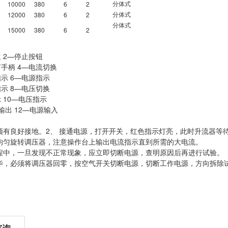
10000
380
6
2
分体式
12000
380
6
2
分体式
分体式
15000
380
6
2
 2—停止按钮
手柄 4—电流切换
示 6—电源指示
示 8—电压切换
 10—电压指示
输出 12—电源输入
必须有良好接地。2、 接通电源，打开开关，红色指示灯亮，此时升流器等
针均匀旋转调压器，注意操作台上输出电流指示直到所需的大电流。
过程中，一旦发现不正常现象，应立即切断电源，查明原因后再进行试验。
完毕，必须将调压器回零，按空气开关切断电源，切断工作电源，方向拆除
咨询