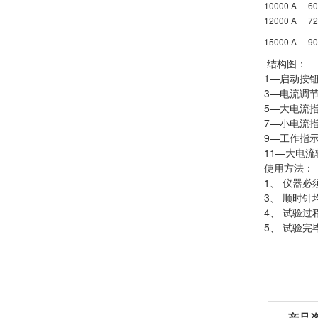
10000 A
60
12000 A
72
15000 A
90
结构图：
1—启动按钮
3—电流调节
5—大电流指
7—小电流指
9—工作指示
11—大电流
使用方法：
1、 仪器
3、 顺时
4、 试验
5、 试验
产品