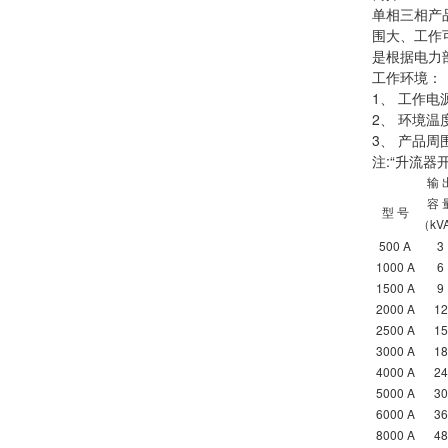
单相三相产
围大、工作
是根据电力
工作环境：
1、 工作电源：
2、 环境温
3、 产品
注:“升流器
输
容
型
号
kV
（
500 A
3
1000 A
6
1500 A
9
2000 A
12
2500 A
15
3000 A
18
4000 A
24
5000 A
30
6000 A
36
8000 A
48