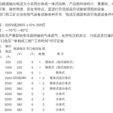
品根据输出电流大小采用分体或一体式结构，产品相对体积小、重量轻。
可靠、操作简便、安全等特点。是进行升流或温升试验较理想的设备。
部门和工矿企业在电气设备试验各种开关、电流互感器和其它电器设备作
220V或380V ±10% 50HZ
度：—10℃—40℃
周围应无严重影响变压器绝缘的气体蒸气，化学性沉积灰尘、污垢及其它爆
开口电压”“单相或三相”“工作时间”均可定做
出
输出
电源电压
开口电压
电
源
量
电流
V
V
备
注
（
）
（
）
相
数
A
A
）
（
）
500
220
6
1
整体式（箱式或柜式）
1000
220
6
1
整体式（箱式或柜式）
1500
220
6
1
整体式
220
380
2000
6
1
2
或
整体式或分体式
2500
380
6
1
2
整体式或分体式
3000
380
6
2
整体式或分体式
4000
380
6
2
分体式
5000
380
6
2
分体式
6000
380
6
2
分体式
8000
380
6
2
分体式