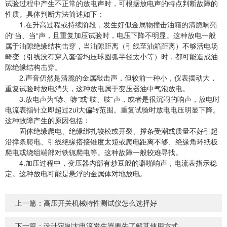
试验过程中产生不正常的放电声时，可根据放电声的特点判断故障的
性质。具体判断方法简述如下：
1.在升高过程或持续阶段，发生好似金属物撞击油箱的清脆响亮
的“当、当“声，且重复加压试验时，电压下降不明显。这种放电一般
属于油隙绝缘结构击穿，当油隙距离（引线至油箱距离）不够活电场
畸变（引线没有穿入套管均压球圆弧半径太小等）时，都可能造成油
隙绝缘结构击穿。
2.声音仍然是清脆的金属敲击声，但较前一种小，仪表摆动大，
重复试验时放电消失，这种放电属于变压器油中气泡放电。
3.放电声为“哧、哧”或“吱、吱”声，或者是很沉闷的响声，放电时
电流表指针立即超过zui大偏转范围。重复试验时放电电压明显下降。
这种故障产生的原因包括：
固体绝缘爬电、绝缘绑扎较松或开裂、撑条受潮或质量不好引起
沿撑条爬电、引线绝缘搭接锥度太短或爬电距离不够、绝缘角环纸板
爬电或绕组端部对铁轭爬电等。这种故障一般较难寻找。
4.加压过程中，变压器内部有炒豆般的噼啪响声，电流表指示稳
定。这种放电可能是悬浮的金属体对地放电。
上一篇：
高压开关机械特性测试仪怎么选择好
下一篇：
设计定制大电流发生器要先了解其使用方式