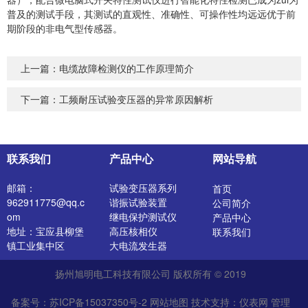
普及的测试手段，其测试的直观性、准确性、可操作性均远远优于前
期阶段的非电气型传感器。
上一篇：
电缆故障检测仪的工作原理简介
下一篇：
工频耐压试验变压器的异常原因解析
联系我们
产品中心
网站导航
邮箱：
试验变压器系列
首页
962911775@qq.c
谐振试验装置
公司简介
om
继电保护测试仪
产品中心
地址：宝应县柳堡
高压核相仪
联系我们
镇工业集中区
大电流发生器
开关特性测试仪
扬州旭明电工科技有限公司 版权所有 © 2019
高压发生器
电阻测试仪
备案号：苏ICP备15037350号-2
网站地图
技术支持：
仪表网
管理
介质损耗测试仪