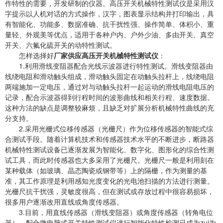
作特性的需要，开发研制的仪器。高压开关机械特性测试仪是采用汉
字提示以人机对话的方式操作，汉字，图表显示结构并打印输出，具
有智能化、功能多、数据准确、抗干扰性强、操作简单、体积小、重
量轻、外观美等优点，适用于各种户内、户外少油、多由开关、真空
开关、六氟化硫开关的动特性测试。
怎样选择好
厂家供应高压开关机械特性测试仪
：
1.利用滑线变阻器配合光线示波器进行特性测试。滑线变阻器由
线绕电阻和滑动触头组成，滑动触头固定在动触头拉杆上，线绕电阻
两端施加一定电压，通过对与动触头拉杆一起运动的滑线电阻电压的
记录，配合示波器得到行程时间的波形曲线和相关行程、速度数据。
这种方法的缺点是调整较麻烦，且缺乏对扩展分析机械特性曲线的充
分支持。
2.采用光栅式位移传感器（光栅尺）作为位移传感器的智能式综
合测试手段。随着计算机技术和传感器技术水平的不断进步，断路器
机械特性测试设备已逐渐发展为智能化、数字化、图形化的综合性测
试工具，而此时传感器也大多采用了光栅尺。光栅尺一般是利用刻在
某种载体（如玻璃、晶态陶瓷或钢带等）上的隔栅，作为测量的基
准，其工作原理是利用感知光度变化的光电池扫描的方法进行测量。
光栅尺抗干扰强，灵敏度很高，但在测试或存放过程中很容易损坏，
很多用户逐渐改用直线或角度传感器。
3.目前，用直线传感器（滑线变阻器）或角度传感器（转角电位
器），配合微电脑式开关特性测试仪进行智能化特性检测已成为zui为