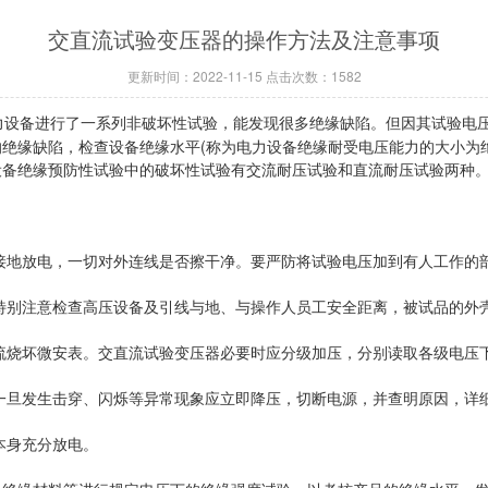
交直流试验变压器的操作方法及注意事项
更新时间：2022-11-15 点击次数：1582
力设备进行了一系列非破坏性试验，能发现很多绝缘缺陷。但因其试验电
绝缘缺陷，检查设备绝缘水平(称为电力设备绝缘耐受电压能力的大小为
设备绝缘预防性试验中的破坏性试验有交流耐压试验和直流耐压试验两种
接地放电，一切对外连线是否擦干净。要严防将试验电压加到有人工作的
特别注意检查高压设备及引线与地、与操作人员工安全距离，被试品的外
流烧坏微安表。交直流试验变压器必要时应分级加压，分别读取各级电压
一旦发生击穿、闪烁等异常现象应立即降压，切断电源，并查明原因，详
本身充分放电。