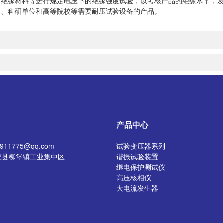
、绝缘材料等进行规定电压下的绝缘强度试验，以考核产品的绝缘水平，
门、科研单位和高等院校等需要耐压试验设备的产品。
产品中心
11775@qq.com
试验变压器系列
应县柳堡镇工业集中区
谐振试验装置
继电保护测试仪
高压核相仪
大电流发生器
开关特性测试仪
高压发生器
电阻测试仪