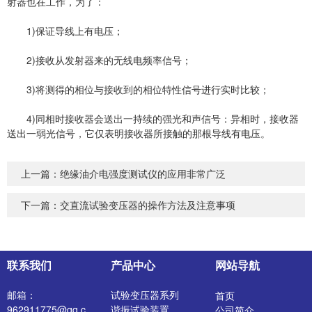
射器也在工作，为了：
1)保证导线上有电压；
2)接收从发射器来的无线电频率信号；
3)将测得的相位与接收到的相位特性信号进行实时比较；
4)同相时接收器会送出一持续的强光和声信号：异相时，接收器
送出一弱光信号，它仅表明接收器所接触的那根导线有电压。
上一篇：
绝缘油介电强度测试仪的应用非常广泛
下一篇：
交直流试验变压器的操作方法及注意事项
联系我们
产品中心
网站导航
邮箱：
试验变压器系列
首页
962911775@qq.c
谐振试验装置
公司简介