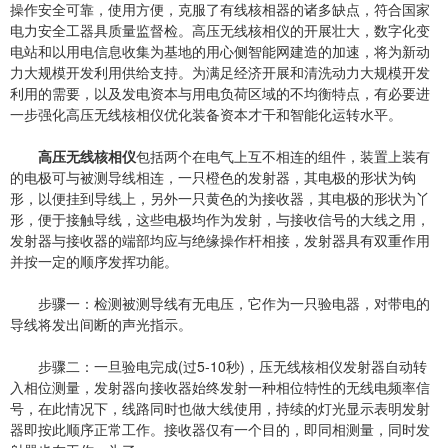
操作安全可靠，使用方便，克服了有线核相器的诸多缺点，符合国家
电力安全工器具质量监督检。高压无线核相仪的开展壮大，数字化变
电站和以用电信息收集为基地的用心侧智能网建造的加速，将为新动
力大规模开发利用供给支持。为满足经济开展和清洗动力大规模开发
利用的需要，以及发电资本与用电负荷区域的不均衡特点，有必要进
一步强化高压无线核相仪优化装备资本才干和智能化运转水平。
高压无线核相仪
包括两个在电气上互不相连的组件，装置上装有
的电极可与被测导线相连，一只橙色的发射器，其电极的形状为钩
形，以便挂到导线上，另外一只黄色的为接收器，其电极的形状为丫
形，便于接触导线，这些电极均作为发射，与接收信号的大线之用，
发射器与接收器的端部均应与绝缘操作杆相接，发射器具有双重作用
并按一定的顺序发挥功能。
步骤一：检测被测导线有无电压，它作为一只验电器，对带电的
导线将发出间断的声光指示。
步骤二：一旦验电完成(过5-10秒)，压无线核相仪发射器自动转
入相位测量，发射器向接收器始终发射一种相位特性的无线电频率信
号，在此情况下，线路同时也做大线使用，持续的灯光显示表明发射
器即按此顺序正常工作。接收器仅有一个目的，即同相测量，同时发