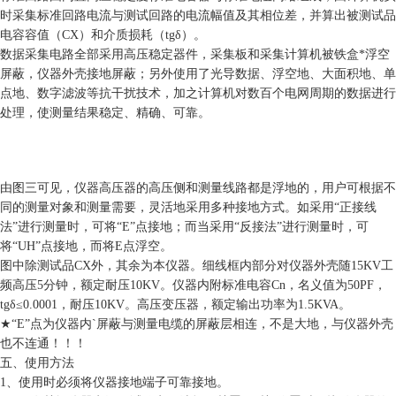
时采集标准回路电流与测试回路的电流幅值及其相位差，并算出被测试品
电容容值（CX）和介质损耗（tgδ）。
数据采集电路全部采用高压稳定器件，采集板和采集计算机被铁盒*浮空
屏蔽，仪器外壳接地屏蔽；另外使用了光导数据、浮空地、大面积地、单
点地、数字滤波等抗干扰技术，加之计算机对数百个电网周期的数据进行
处理，使测量结果稳定、精确、可靠。
由图三可见，仪器高压器的高压侧和测量线路都是浮地的，用户可根据不
同的测量对象和测量需要，灵活地采用多种接地方式。如采用“正接线
法”进行测量时，可将“E”点接地；而当采用“反接法”进行测量时，可
将“UH”点接地，而将E点浮空。
图中除测试品CX外，其余为本仪器。细线框内部分对仪器外壳随15KV工
频高压5分钟，额定耐压10KV。仪器内附标准电容Cn，名义值为50PF，
tgδ≤0.0001，耐压10KV。高压变压器，额定输出功率为1.5KVA。
★“E”点为仪器内`屏蔽与测量电缆的屏蔽层相连，不是大地，与仪器外壳
也不连通！！！
五、使用方法
1、使用时必须将仪器接地端子可靠接地。