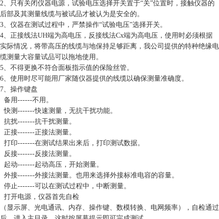
2、只有关闭仪器电源，试验电压选择开关置于“关”位置时，接触仪器的
后部及其测量线缆与被试品才被认为是安全的。
3、仪器在测试过程中，严禁操作“试验电压”选择开关。
4、正接线法UH端为高电压，反接线法Cx端为高电压，使用时必须根据
实际情况，将带高压的线缆与地保持足够距离，我公司提供的特种绝缘电
缆测量大容量试品可以拖地使用。
5、不得更换不符合面板指示值的保险丝管。
6、使用时尽可能用厂家随仪器提供的线缆以确保测量准确度。
7、操作键盘
备用------不用。
快测-------快速测量，无抗干扰功能。
抗扰-------抗干扰测量。
正接-------正接法测量。
打印-------在测试结果出来后，打印测试数据。
反接-------反接法测量。
起动-------起动高压，开始测量。
外接-------外接法测量。也用来选择外接标准电容的容量。
停止-------可以在测试过程中，中断测量。
打开电源，仪器首先自检
（显示屏、光电通讯、内存、操作键、数模转换、电网频率），自检通过
后，进入主目录。这时按屏幕提示即可完成测试。