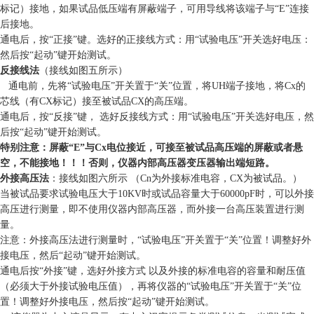
标记）接地，如果试品低压端有屏蔽端子，可用导线将该端子与“E”连接
后接地。
通电后，按“正接”键。选好的正接线方式：用“试验电压”开关选好电压：
然后按“起动”键开始测试。
反接线法
（接线如图五所示）
通电前，先将“试验电压”开关置于“关”位置，将UH端子接地，将Cx的
芯线（有CX标记）接至被试品CX的高压端。
通电后，按“反接”键， 选好反接线方式：用“试验电压”开关选好电压，然
后按“起动”键开始测试。
特别注意：屏蔽“E”与Cx电位接近，可接至被试品高压端的屏蔽或者悬
空，不能接地！！！否则，仪器内部高压器变压器输出端短路。
外接高压法
：接线如图六所示 （Cn为外接标准电容，CX为被试品。）
当被试品要求试验电压大于10KV时或试品容量大于60000pF时，可以外接
高压进行测量，即不使用仪器内部高压器，而外接一台高压装置进行测
量。
注意：外接高压法进行测量时，“试验电压”开关置于“关”位置！调整好外
接电压，然后“起动”键开始测试。
通电后按“外接”键，选好外接方式 以及外接的标准电容的容量和耐压值
（必须大于外接试验电压值），再将仪器的“试验电压”开关置于“关”位
置！调整好外接电压，然后按“起动”键开始测试。