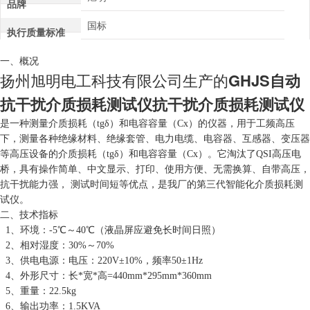
品牌
国标
执行质量标准
一、概况
扬州旭明电工科技有限公司生产的
GHJS自动
抗干扰介质损耗测试仪抗干扰介质损耗测试仪
是一种测量介质损耗（tgδ）和电容容量（Cx）的仪器，用于工频高压
下，测量各种绝缘材料、绝缘套管、电力电缆、电容器、互感器、变压器
等高压设备的介质损耗（tgδ）和电容容量（Cx）。它淘汰了QSI高压电
桥，具有操作简单、中文显示、打印、使用方便、无需换算、自带高压，
抗干扰能力强， 测试时间短等优点，是我厂的第三代智能化介质损耗测
试仪。
二、技术指标
1、环境：-5℃～40℃（液晶屏应避免长时间日照）
2、相对湿度：30%～70%
3、供电电源：电压：220V±10%，频率50±1Hz
4、外形尺寸：长*宽*高=440mm*295mm*360mm
5、重量：22.5kg
6、输出功率：1.5KVA