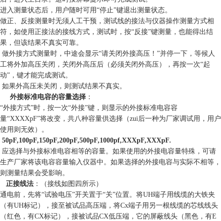
进入测量状态后，用户随时可用“停止”键退出测量状态。
做正、反接测量时无须人工干预，测试线的接法与仪器操作测量方式相
符，如使用正接法的接线方式，测试时，按“反接”键测量，也能得出结
果，但该结果不真实可靠。
做外接方式测量时，中途会显示“请关闭外接高压！”并停一下，等候人
工将外加高压关闭，关闭外高压后（必须关闭外高压），再按一次“起
动”，键才能完成测试。
如果外高压未关闭，则测试结果不真实。
外接标准电容的容量选择
：
“外接方式”时，按一次“外接”键，则显示的外接标准电容容
量“XXXXpF”将改变，共八种容量供选择（zui后一种为厂家调试用，用户
使用则无效）。
50pF,100pF,150pF,200pF,500pF,1000pf,XXXpF,XXXpF.
应选择与外接标准电容相等的容量。如果使用的外接电容量特殊，可请
生产厂家将该电容容量输入仪器中。如果选择的外接电容与实际不相等，
则测量结果会受影响。
正接线法
：（接线如图四所示）
通电前，先将“试验电压”开关置于“关”位置。将UH端子用线缆的大铁夹
（有UH标记），接至被试品高压端，将Cx端子用另一根线缆的芯线线头
（红色，有CX标记），接被试品CX低压端，它的屏蔽线头（黑色，有E