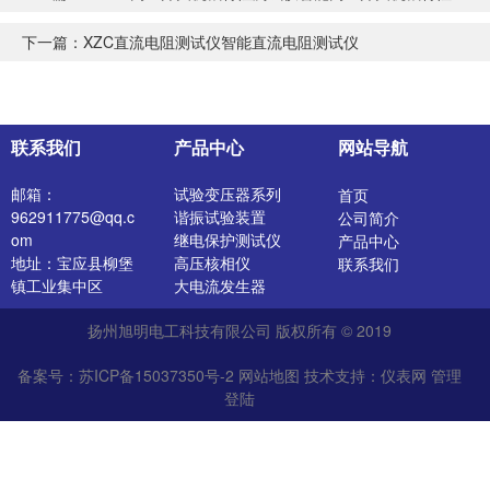
下一篇：
XZC直流电阻测试仪智能直流电阻测试仪
联系我们
产品中心
网站导航
邮箱：
试验变压器系列
首页
962911775@qq.c
谐振试验装置
公司简介
om
继电保护测试仪
产品中心
地址：宝应县柳堡
高压核相仪
联系我们
镇工业集中区
大电流发生器
开关特性测试仪
扬州旭明电工科技有限公司 版权所有 © 2019
高压发生器
电阻测试仪
备案号：苏ICP备15037350号-2
网站地图
技术支持：
仪表网
管理
介质损耗测试仪
登陆
直流电阻测试仪
绝缘油介电强度测
试仪
氧化锌避雷器测试