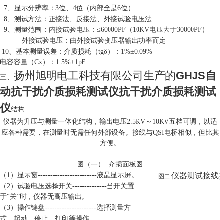
7、显示分辨率：3位、4位（内部全是6位）
8、测试方法：正接法、反接法、外接试验电压法
9、测量范围：内接试验电压：≤60000PF（10KV电压大于30000PF）
外接试验电压：由外接试验变压器输出功率而定
10、基本测量误差：介质损耗（tgδ）：1%±0.09%
电容容量（Cx）：1.5%±1pF
扬州旭明电工科技有限公司生产的
GHJS自
三、
动抗干扰介质损耗测试仪抗干扰介质损耗测试
仪
结构
仪器为升压与测量一体化结构，输出电压2.5KV～10KV五档可调，以适
应各种需要，在测量时无需任何外部设备。接线与QSI电桥相似，但比其
方便
。
图（一） 介损面板图
（1）显示窗------------------------液晶显示屏。
图二
仪器测试接线
（2）试验电压选择开关--------------当开关置
于“关”时，仪器无高压输出。
（3）操作键盘---------------------选择测量方
式、起动、停止、打印等操作。