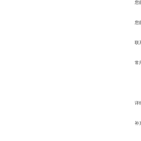
您
您
联
常
详
补