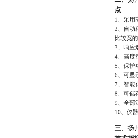
点
1、采用
2、自动
比较宽的
3、响应
4、高度
5、保护
6、可显
7、智能
8、可储
9、全部
10、仪
扬
三、