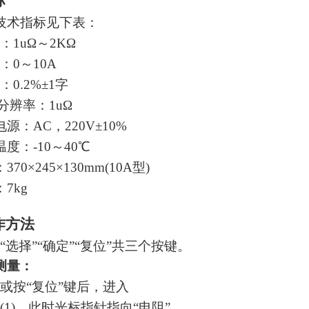
标
技术指标见下表：
：1uΩ～2KΩ
：0～10A
0.2%±1字
高分辨率：1uΩ
源：AC，220V±10%
度：-10～40℃
70×245×130mm(10A型)
7kg
作方法
“选择”“确定”“复位”共三个按键。
测量：
或按“复位”键后，进入
(1)。此时光标指针指向“电阻”，