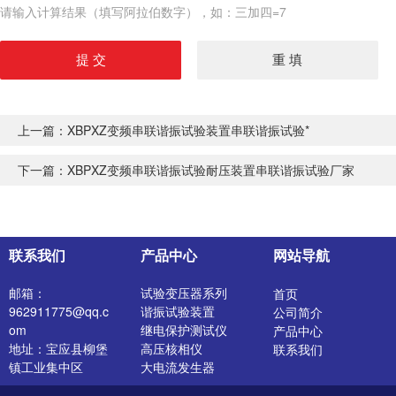
请输入计算结果（填写阿拉伯数字），如：三加四=7
上一篇：
XBPXZ变频串联谐振试验装置串联谐振试验*
下一篇：
XBPXZ变频串联谐振试验耐压装置串联谐振试验厂家
联系我们
产品中心
网站导航
邮箱：
试验变压器系列
首页
962911775@qq.c
谐振试验装置
公司简介
om
继电保护测试仪
产品中心
地址：宝应县柳堡
高压核相仪
联系我们
镇工业集中区
大电流发生器
开关特性测试仪