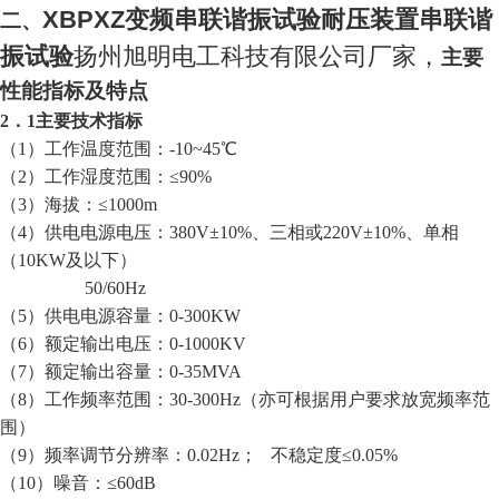
XBPXZ变频串联谐振试验耐压装置串联谐
二、
振试验
扬州旭明电工科技有限公司厂家，
主要
性能指标及特点
2．1主要技术指标
（1）工作温度范围：-10~45
℃
（2）工作湿度范围：
≤
90%
（3）海拔：
≤
1000m
（4）供电电源电压：380V
±
10%、三相或220V
±
10%、单相
（10KW及以下）
50/60Hz
（5）供电电源容量：0-300KW
（6）额定输出电压：0-1000KV
（7）额定输出容量：0-35MVA
（8）工作频率范围：30-300Hz（亦可根据用户要求放宽频率范
围）
（9）频率调节分辨率：0.02Hz； 不稳定度
≤
0.05%
（10）噪音：
≤
60dB