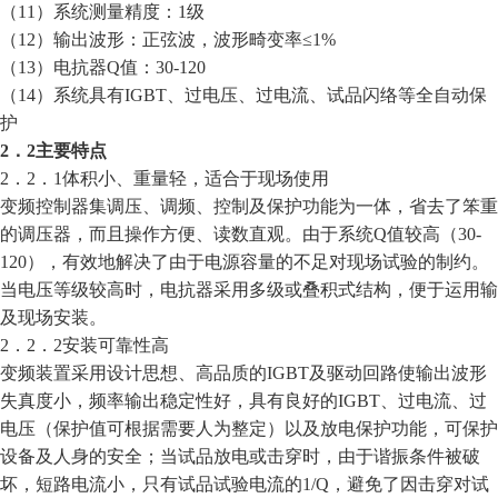
（11）系统测量精度：1级
（12）输出波形：正弦波，波形畸变率
≤
1%
（13）电抗器Q值：30-120
（14）系统具有IGBT、过电压、过电流、试品闪络等全自动保
护
2．2主要特点
2．2．1体积小、重量轻，适合于现场使用
变频控制器集调压、调频、控制及保护功能为一体，省去了笨重
的调压器，而且操作方便、读数直观。由于系统Q值较高（30-
120），有效地解决了由于电源容量的不足对现场试验的制约。
当电压等级较高时，电抗器采用多级或叠积式结构，便于运用输
及现场安装。
2．2．2安装可靠性高
变频装置采用设计思想、高品质的IGBT及驱动回路使输出波形
失真度小，频率输出稳定性好，具有良好的IGBT、过电流、过
电压（保护值可根据需要人为整定）以及放电保护功能，可保护
设备及人身的安全；当试品放电或击穿时，由于谐振条件被破
坏，短路电流小，只有试品试验电流的1/Q，避免了因击穿对试