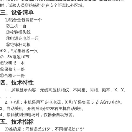
时，试验人员穿绝缘鞋处在安全距离以外区域。
三、设备清单
①铝合金包装箱一个
②主机一台
③校验插头线
④电源充电器一只
⑤绝缘杆两根
⑥X，Y采集器各一只
⑦1.5V电池10节
⑧说明书一本
⑨保修卡一份
⑩合格证一份
四、技术特性
1、屏幕显示内容：无线高压核相仪，不同相、同相、频率、X、Y、
、 、。
2、电源：主机采用可充电电源，X 和 Y 采集器 5 节 AG13 电池。
3、自动关机：开机后8分钟左右主机自动关机
4、接触被测强电场时，仪器会自动报警。
五、技术指标
①准确度：同相误差≤15°，不同相误差≤15°