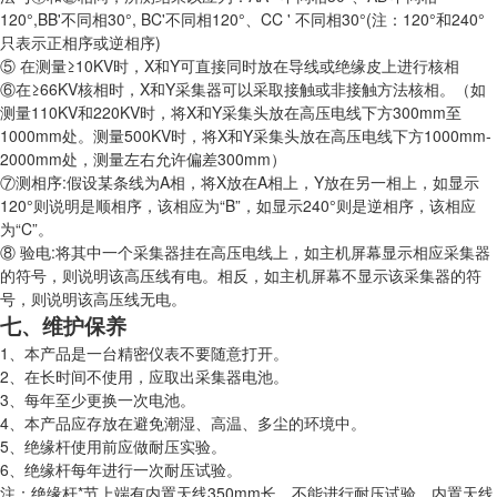
120°,BB'不同相30°, BC'不同相120°、CC ' 不同相30°(注：120°和240°
只表示正相序或逆相序)
⑤ 在测量≥10KV时，X和Y可直接同时放在导线或绝缘皮上进行核相
⑥在≥66KV核相时，X和Y采集器可以采取接触或非接触方法核相。（如
测量110KV和220KV时，将X和Y采集头放在高压电线下方300mm至
1000mm处。测量500KV时，将X和Y采集头放在高压电线下方1000mm-
2000mm处，测量左右允许偏差300mm）
⑦测相序:假设某条线为A相，将X放在A相上，Y放在另一相上，如显示
120°则说明是顺相序，该相应为“B”，如显示240°则是逆相序，该相应
为“C”。
⑧ 验电:将其中一个采集器挂在高压电线上，如主机屏幕显示相应采集器
的符号，则说明该高压线有电。相反，如主机屏幕不显示该采集器的符
号，则说明该高压线无电。
七、维护保养
1、本产品是一台精密仪表不要随意打开。
2、在长时间不使用，应取出采集器电池。
3、每年至少更换一次电池。
4、本产品应存放在避免潮湿、高温、多尘的环境中。
5、绝缘杆使用前应做耐压实验。
6、绝缘杆每年进行一次耐压试验。
注：绝缘杆*节上端有内置天线350mm长，不能进行耐压试验，内置天线