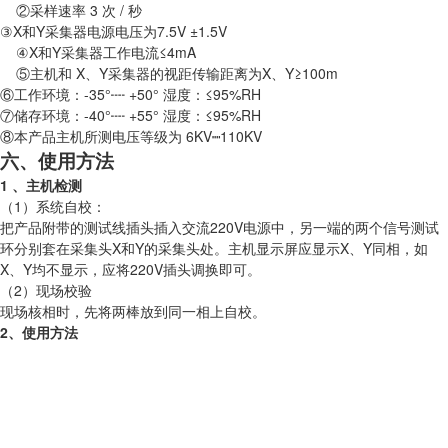
②采样速率 3 次 / 秒
③X和Y采集器电源电压为7.5V ±1.5V
④X和Y采集器工作电流≤4mA
⑤主机和 X、Y采集器的视距传输距离为X、Y≥100m
⑥工作环境：-35°┉ +50° 湿度：≤95%RH
⑦储存环境：-40°┉ +55° 湿度：≤95%RH
⑧本产品主机所测电压等级为 6KV┉110KV
六、使用方法
1 、主机检测
（1）系统自校：
把产品附带的测试线插头插入交流220V电源中，另一端的两个信号测试
环分别套在采集头X和Y的采集头处。主机显示屏应显示X、Y同相，如
X、Y均不显示，应将220V插头调换即可。
（2）现场校验
现场核相时，先将两棒放到同一相上自校。
2、使用方法