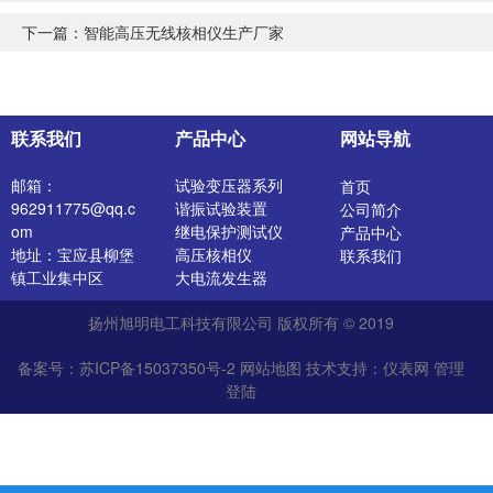
下一篇：
智能高压无线核相仪生产厂家
联系我们
产品中心
网站导航
邮箱：
试验变压器系列
首页
962911775@qq.c
谐振试验装置
公司简介
om
继电保护测试仪
产品中心
地址：宝应县柳堡
高压核相仪
联系我们
镇工业集中区
大电流发生器
开关特性测试仪
扬州旭明电工科技有限公司 版权所有 © 2019
高压发生器
电阻测试仪
备案号：苏ICP备15037350号-2
网站地图
技术支持：
仪表网
管理
介质损耗测试仪
登陆
直流电阻测试仪
绝缘油介电强度测
试仪
氧化锌避雷器测试
仪