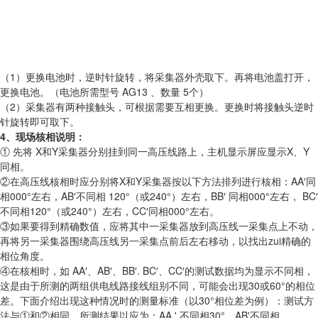
（1）更换电池时，逆时针旋转，将采集器外壳取下。再将电池盖打开，
更换电池。（电池所需型号 AG13 、数量 5个）
（2）采集器有两种接触头，可根据需要互相更换。更换时将接触头逆时
针旋转即可取下。
4、现场核相说明：
① 先将 X和Y采集器分别挂到同一高压线路上，主机显示屏应显示X、Y
同相。
②在高压线核相时应分别将X和Y采集器按以下方法排列进行核相：AA′同
相000°左右，AB′不同相 120°（或240°）左右，BB′ 同相000°左右， BC′
不同相120°（或240°）左右，CC′同相000°左右。
③如果要得到精确数值，应将其中一采集器放到高压线一采集点上不动，
再将另一采集器围绕高压线另一采集点前后左右移动，以找出zui精确的
相位角度。
④在核相时，如 AA′、AB′、BB′. BC′、CC′的测试数据均为显示不同相，
这是由于所测的两组供电线路接线组别不同，可能会出现30或60°的相位
差。下面介绍出现这种情况时的测量标准（以30°相位差为例）：测试方
法与①和②相同，所测结果以应为：AA ' 不同相30°、AB'不同相