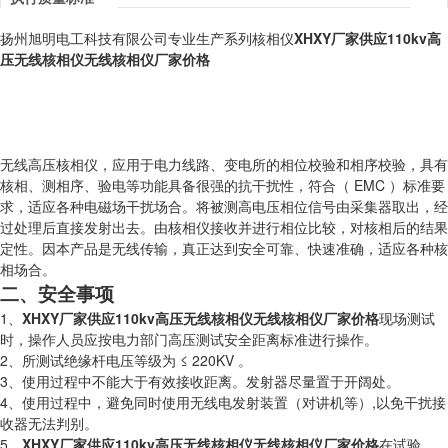
扬州旭明电工科技有限公司专业生产系列核相仪
XHXY
厂家供应110kv高
压无线核相仪
无线核相仪
厂家价格
无线高压核相仪，应用于电力线路、变电所的相位校验和相序校验，具有
核相、测相序、验电等功能具备很强的抗干扰性，符合（ EMC ）标准要
求，适应各种电磁场干扰场合。将被测高电压相位信号由采集器取出，经
过处理后直接发射出去。由核相仪接收并进行相位比较，对核相后的结果
定性。因本产品是无线传输，真正达到安全可靠、快速准确，适应各种核
相场合。
二、安全事项
1、
XHXY
厂家供应110kv高压无线核相仪
无线核相仪
厂家价格
现场测试
时，操作人员应按电力部门高压测试安全距离标准进行操作。
2、所测试绝缘杆电压等级为 ≤ 220KV 。
3、使用过程中不能大于有效接收距离。发射器尽量置于开阔处。
4、使用过程中，避免同时使用无线电发射装置（对讲机等）,以免干扰接
收器无法判别。
5、
XHXY
厂家供应110kv高压无线核相仪
无线核相仪
厂家价格
在试验