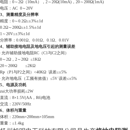
电阻：0～2Ω（10
mA
），2～
20
Ω
(10mA)
，20～200Ω
(1mA)
电压：AC 0～20V
3、测量精度及分辨率
精度：0～
0.2
Ω≤±
3%
±
1d
0
.2
Ω～
200
Ω≤±
1.5%
±
1d
1
～
20V
≤±
3%
±
1d
分辨率：
0.0
0
1
Ω、
0.01
Ω、
0.1
Ω、
0.01V
4、辅助接地电阻及地电压引起的测量误差
·允许辅助接地电阻RC（C1与C2之间）
0～2Ω，2～
20
Ω ≤1
K
Ω
20～200Ω ≤2
K
Ω
R
（P1与P2之间）
<40K
Ω 误差≤±5%
P
·允许地电压（工频有效值）≤
5
V 误差≤±5%
5、电源及功耗
zui大功率损耗≤2W
直流：8×1.5V(AA，R6)电池
交流：
220V
/50
Hz
6、体积与重量
体积：220
mm
×200
mm
×
105mm
重量：≤
1.4kg