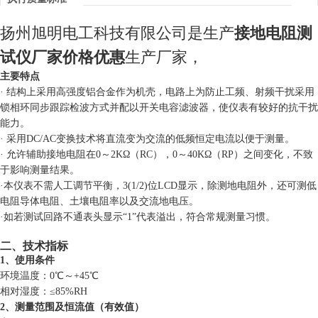
扬州旭明电工科技有限公司是生产
接地电阻测
试仪厂家价格
优惠
生产厂家，
主要特点
· 结构上采用高强度铝合金作为机壳，电路上为防止工频、射频干扰采用
锁相环同步跟踪检波方式并配以开关电容滤波器，使仪表有较好的抗干扰
能力。
· 采用DC/AC变换技术将直流变为交流的低频恒定电流以便于测量。
· 允许辅助接地电阻在0～2KΩ（RC），0～40KΩ（RP）之间变化，不致
于影响测量结果。
·本仪表不需人工调节平衡，3
(1/2)
位LCD显示，除测地电阻外，还可测低
电阻导体电阻、土壤电阻率以及交流地电压。
·如若测试回路不通表头显示“1”代表溢出，符
合常规测量习惯。
二、技术指标
1、使用条件
环境温度：0℃～+45℃
相对湿度：≤85%RH
2、测量范围及恒流值（有效值）