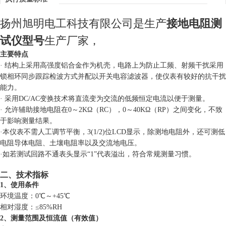
扬州旭明电工科技有限公司是生产
接地电阻测
试仪型号
生产厂家，
主要特点
· 结构上采用高强度铝合金作为机壳，电路上为防止工频、射频干扰采用
锁相环同步跟踪检波方式并配以开关电容滤波器，使仪表有较好的抗干扰
能力。
· 采用DC/AC变换技术将直流变为交流的低频恒定电流以便于测量。
· 允许辅助接地电阻在0～2KΩ（RC），0～40KΩ（RP）之间变化，不致
于影响测量结果。
·本仪表不需人工调节平衡，3
(1/2)
位LCD显示，除测地电阻外，还可测低
电阻导体电阻、土壤电阻率以及交流地电压。
·如若测试回路不通表头显示“1”代表溢出，符
合常规测量习惯。
二、技术指标
1、使用条件
环境温度：0℃～+45℃
相对湿度：≤85%RH
2、测量范围及恒流值（有效值）