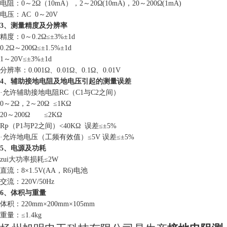
电阻：0～2Ω（10
mA
），2～
20
Ω
(10mA)
，20～200Ω
(1mA)
电压：AC 0～20V
3、测量精度及分辨率
精度：0～
0.2
Ω≤±
3%
±
1d
0
.2
Ω～
200
Ω≤±
1.5%
±
1d
1
～
20V
≤±
3%
±
1d
分辨率：
0.0
0
1
Ω、
0.01
Ω、
0.1
Ω、
0.01V
4、辅助接地电阻及地电压引起的测量误差
·允许辅助接地电阻RC（C1与C2之间）
0～2Ω，2～
20
Ω ≤1
K
Ω
20～200Ω ≤2
K
Ω
R
（P1与P2之间）
<40K
Ω 误差≤±5%
P
·允许地电压（工频有效值）≤
5
V 误差≤±5%
5、电源及功耗
zui大功率损耗≤2W
直流：8×1.5V(AA，R6)电池
交流：
220V
/50
Hz
6、体积与重量
体积：220
mm
×200
mm
×
105mm
重量：≤
1.4kg