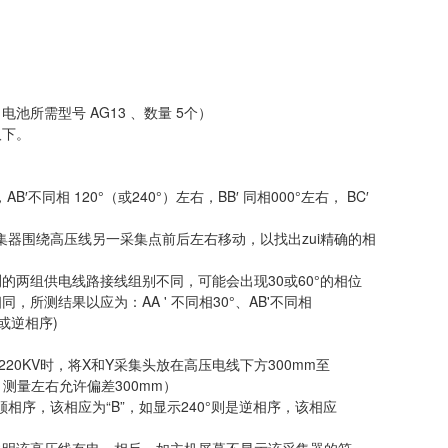
所需型号 AG13 、数量 5个）
取下。
同相 120°（或240°）左右，BB′ 同相000°左右， BC′
器围绕高压线另一采集点前后左右移动，以找出zui精确的相
于所测的两组供电线路接线组别不同，可能会出现30或60°的相位
所测结果以应为：AA ' 不同相30°、AB'不同相
相序或逆相序)
220KV时，将X和Y采集头放在高压电线下方300mm至
处，测量左右允许偏差300mm）
顺相序，该相应为“B”，如显示240°则是逆相序，该相应