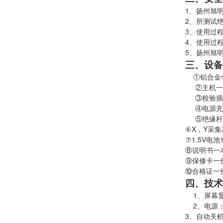
1、扬州旭
2、所测试绝
3、使用过
4、使用过
5、扬州旭
三、设备
①铝合金
②主机一
③校验插
④电源充
⑤绝缘杆
⑥X，Y采
⑦1.5V电池
⑧说明书一
⑨保修卡一
⑩合格证一
四、技术
1、屏幕显
2、电源：主
3、自动关