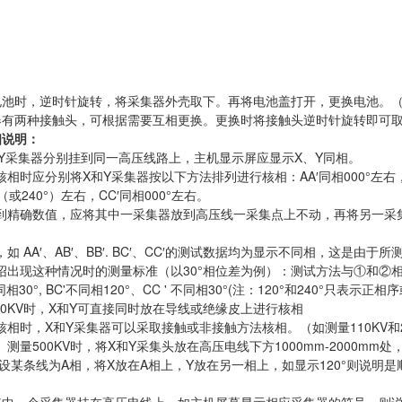
电池时，逆时针旋转，将采集器外壳取下。再将电池盖打开，更换电池。（电池
器有两种接触头，可根据需要互相更换。更换时将接触头逆时针旋转即可
相说明：
X和Y采集器分别挂到同一高压线路上，主机显示屏应显示X、Y同相。
相时应分别将X和Y采集器按以下方法排列进行核相：AA′同相000°左右，AB′不
（或240°）左右，CC′同相000°左右。
到精确数值，应将其中一采集器放到高压线一采集点上不动，再将另一采集
如 AA′、AB′、BB′. BC′、CC′的测试数据均为显示不同相，这是由
出现这种情况时的测量标准（以30°相位差为例）：测试方法与①和②相同，
'不同相30°, BC'不同相120°、CC ' 不同相30°(注：120°和240°只表示正
10KV时，X和Y可直接同时放在导线或绝缘皮上进行核相
V核相时，X和Y采集器可以采取接触或非接触方法核相。（如测量110KV和
处。测量500KV时，将X和Y采集头放在高压电线下方1000mm-2000mm
设某条线为A相，将X放在A相上，Y放在另一相上，如显示120°则说明是