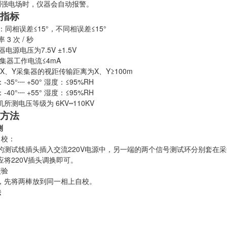
测强电场时，仪器会自动报警。
指标
相误差≤15°，不同相误差≤15°
3 次 / 秒
电源电压为7.5V ±1.5V
集器工作电流≤4mA
、Y采集器的视距传输距离为X、Y≥100m
35°┉ +50° 湿度：≤95%RH
40°┉ +55° 湿度：≤95%RH
所测电压等级为 6KV┉110KV
方法
测
自校：
的测试线插头插入交流220V电源中，另一端的两个信号测试环分别套在采
应将220V插头调换即可。
校验
，先将两棒放到同一相上自校。
法