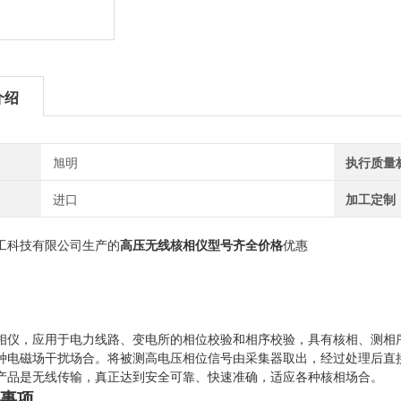
介绍
旭明
执行质量
进口
加工定制
工科技有限公司生产的
高压无线核相仪型号
齐全价格
优惠
相仪，应用于电力线路、变电所的相位校验和相序校验，具有核相、测相序
种电磁场干扰场合。将被测高电压相位信号由采集器取出，经过处理后直
产品是无线传输，真正达到安全可靠、快速准确，适应各种核相场合。
事项