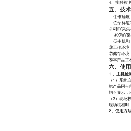
4、接触被
五、技术
①准确度：同
②采样速率 
③X和Y采集器
④X和Y采
⑤主机和 X
⑥工作环境：-
⑦储存环境：-
⑧本产品主机
六、使用
1 、主机检
（1）系统
把产品附带
均不显示，
（2）现场
现场核相时
2、使用方