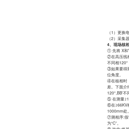
（1）更换
（2）采集
4、现场核
① 先将 
②在高压线核
不同相120°
③如果要得
位角度。
④在核相时，
差。下面介绍
120°,BB
⑤ 在测量≥
⑥在≥66K
1000mm
⑦测相序:假
为“C”。