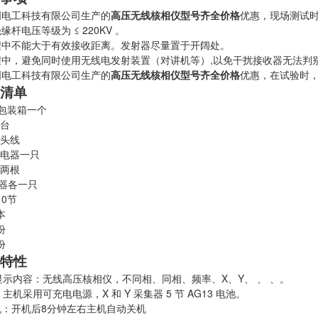
明电工科技有限公司生产的
高压无线核相仪型号
齐全价格
优惠，现场测试
缘杆电压等级为 ≤ 220KV 。
程中不能大于有效接收距离。发射器尽量置于开阔处。
程中，避免同时使用无线电发射装置（对讲机等）,以免干扰接收器无法判
明电工科技有限公司生产的
高压无线核相仪型号
齐全价格
优惠，在试验时
清单
包装箱一个
台
头线
电器一只
两根
集器各一只
10节
本
份
份
特性
示内容：无线高压核相仪，不同相、同相、频率、X、Y、 、 、。
机采用可充电电源，X 和 Y 采集器 5 节 AG13 电池。
机：开机后8分钟左右主机自动关机