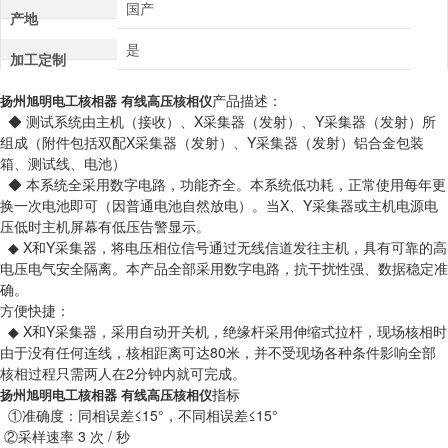
国产
产地
是
加工定制
产品描述：
扬州旭明电工核相器 有线高压核相仪
◆ 测试系统由主机（接收）、X采集器（发射）、Y采集器（发射）所
组成（附件包括双配X采集器（发射）、Y采集器（发射）铝合金包装
箱、测试线、电池）
◆ 本系统全采用数字电路，功能齐全。本系统低功耗，正常使用每年更
换一次电池即可（因普通电池自然放电）。当X、Y采集器或主机电源电
压低时主机屏幕有低压告警显示。
◆ X和Y采集器，将电压相位信号通过无线信道发往主机，具有可靠的高
电压电气安全隔离。本产品全部采用数字电路，抗干扰性强、数据稳定准
确。
方便快捷：
◆ X和Y采集器，采用自动开关机，绝缘杆采用伸缩式拉杆，现场核相时
由于没有任何连线，核相距离可达80米，并不受现场各种条件影响全部
核相过程只需两人在2分钟内就可完成。
指标
扬州旭明电工核相器 有线高压核相仪
①准确度：同相误差≤15°，不同相误差≤15°
②采样速率 3 次 / 秒