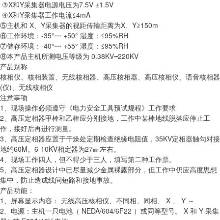
③X和Y采集器电源电压为7.5V ±1.5V
④X和Y采集器工作电流≤4mA
⑤主机和 X、Y采集器的视距传输距离为X、Y≥150m
⑥工作环境：-35°┉ +50° 湿度：≤95%RH
⑦储存环境：-40°┉ +55° 湿度：≤95%RH
⑧本产品主机所测电压等级为 0.38KV┉220KV
产品别称
核相仪、核相装置、无线核相器、高压核相器、高压核相仪、语音核相器
(仪)、无线核相仪
注意事项
1、现场操作必须遵守《电力安全工具预试规程》工作要求
2、高压定相器甲棒和乙棒应分别接地，工作中某棒地线脱落应停止工
作，接好后再进行测量。
3、高压定相器应置于干燥处定期检查绝缘电阻值，35KV定相器触勾对接
地约60M。6-10KV相定器为27㎜左右。
4、现场工作四人，但不得少于三人，填写第二种工作票。
5、高压定相器设计中已尽量减少金属裸露部分，但工作中仍应高度思想
集中，防止造成线间短路和接地事故。
产品功能：
1、屏幕显示内容： 无线高压核相仪、不同相、同相、 X 、 Y ～
2、电源：主机一只电池（ NEDA/604/6F22 ）或同等型号。 X 和 Y 采集