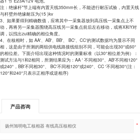
器1 节 E23A/12V 电池。
注：绝缘杆*节上端有内置天线350mm长，不能进行耐压试验，内置天线
与杆壁外绝缘耐压为(15 )kv
3、如果要得到精确数值，应将其中一采集器放到高压线一采集点上不
动，再将另一采集器围绕高压线另一采集点前后左右移动，或将X和Y对
调，以找出zui精确的相位角度。
4、在核相时，如 AA′、AB′、BB′、 BC′、CC′的测试数据均为显示不同
相，这是由于所测的两组供电线路接线组别不同，可能会出现30°或60°
的相位差。下面介绍出现这种情况时的测量标准（以30°相位差为例）：
测试方法与1和2相同，所测结果应为：AA ′ 不同相30°、AB′不同相120°
或240°，BB′不同相30°、 BC′不同相120°或240°、CC ′不同相30°(注：
120°和240°只表示正相序或逆相序)
产品咨询