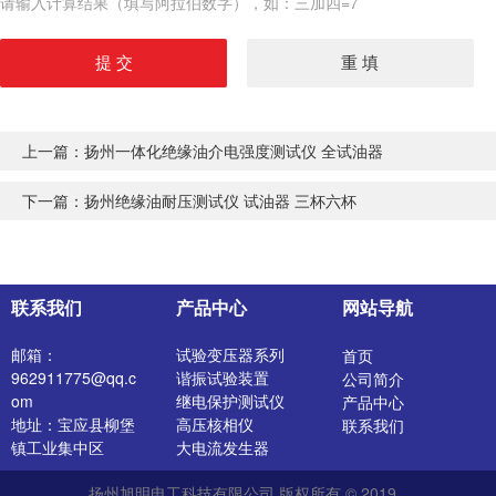
请输入计算结果（填写阿拉伯数字），如：三加四=7
上一篇：
扬州一体化绝缘油介电强度测试仪 全试油器
下一篇：
扬州绝缘油耐压测试仪 试油器 三杯六杯
联系我们
产品中心
网站导航
邮箱：
试验变压器系列
首页
962911775@qq.c
谐振试验装置
公司简介
om
继电保护测试仪
产品中心
地址：宝应县柳堡
高压核相仪
联系我们
镇工业集中区
大电流发生器
开关特性测试仪
扬州旭明电工科技有限公司 版权所有 © 2019
高压发生器