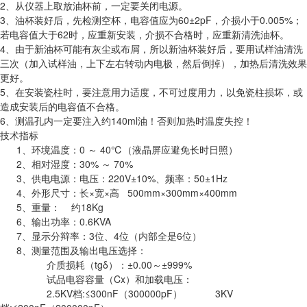
2、从仪器上取放油杯前，一定要关闭电源。
3、油杯装好后，先检测空杯，电容值应为60±2pF，介损小于0.005%；
若电容值大于62时，应重新安装，介损不合格时，应重新清洗油杯。
4、由于新油杯可能有灰尘或布屑，所以新油杯装好后，要用试样油清洗
三次（加入试样油，上下左右转动内电极，然后倒掉），加热后清洗效果
更好。
5、在安装瓷柱时，要注意用力适度，不可过度用力，以免瓷柱损坏，或
造成安装后的电容值不合格。
6、测温孔内一定要注入约140ml油！否则加热时温度失控！
技术指标
1、环境温度：0 ～ 40℃（液晶屏应避免长时日照）
2、相对湿度：30% ～ 70%
3、供电电源：电压：220V±10%、频率：50±1Hz
4、外形尺寸：长×宽×高 500mm×300mm×400mm
5、重量： 约18Kg
6、输出功率：0.6KVA
7、显示分辩率：3位、4位（内部全是6位）
8、测量范围及输出电压选择：
介质损耗（tgδ）：±0.00～±999%
试品电容容量（Cx）和加载电压：
2.5KV档:≤300nF（300000pF） 3KV