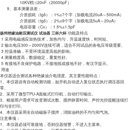
10KV档:≤20nF（20000pF）
9、基本测量误差：
介质损耗（tgδ）：1%±7个字（加载电流20uA～500mA）
介质损耗（tgδ）：2%±9个字（加载电流5uA～20uA）
电容容量（Cx）：1.5%±1.5pF
功能及特点
扬州绝缘油耐压测试仪 试油器 三杯六杯
1 采用电磁感应加热技术，加热均匀，升温速度快，时间短。
2 输出电压300～2000V连续可调，适合不同试品的各电压等级需要。
3 控温准确，不受环境温度高低的影响。
4 测量精度高，数据稳定，重复性好。
5 有接地不良保护电路，不接地线或接地不好，有汉字提示。
用途
本仪器适合测试各种绝缘油介电强度。其主要性能特点：
1、本仪器设有自动检测功能，如开机自动进入复位状态执行调压器回
零。
2、采用了微型TPU-A面板式打印机，自动打印输出。
3、根据用户需求可改变测试次数、搅拌静置时间、声控光控提醒连续打
印与非打印。
4、本仪器采用全自动磁振子搅拌，消除油样的不均匀和气泡。
注意事项：
1、本仪器必须可靠接地，否则仪器报警，不进入主菜单。