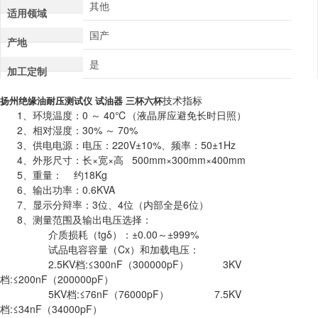
其他
适用领域
国产
产地
是
加工定制
技术指标
扬州绝缘油耐压测试仪 试油器 三杯六杯
1、环境温度：0 ～ 40℃（液晶屏应避免长时日照）
2、相对湿度：30% ～ 70%
3、供电电源：电压：220V±10%、频率：50±1Hz
4、外形尺寸：长×宽×高 500mm×300mm×400mm
5、重量： 约18Kg
6、输出功率：0.6KVA
7、显示分辩率：3位、4位（内部全是6位）
8、测量范围及输出电压选择：
介质损耗（tgδ）：±0.00～±999%
试品电容容量（Cx）和加载电压：
2.5KV档:≤300nF（300000pF） 3KV
档:≤200nF（200000pF）
5KV档:≤76nF（76000pF） 7.5KV
档:≤34nF（34000pF）