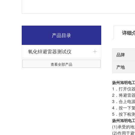
详细
产品目录
氧化锌避雷器测试仪
品牌
查看全部产品
产地
扬州旭明电工
1．打开仪
2．将避雷
3．合上电
4．按一下
5．按下检
扬州旭明电工
(1)承受的地
(2)作用于