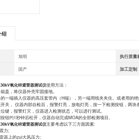
介绍
旭明
执行质量
国产
加工定制
使用方法：
30kV氧化锌避雷器测试仪
器箱盖，将仪器外壳牢固接地。
器的一端插入仪器的高压套管内（H端），另一端用线夹夹住。或者用的
源开关， 仪器内部自检后，报警灯亮，放电灯亮，按一下检测按钮，两块
复位键，报警灯灭，仪器进入检测状态，可以进行测试。
测按钮约1秒钟后松开，仪器自动完成MOA的全部检测项目。
主要考虑以下三方面因素:
30kV氧化锌避雷器测试仪
震力;
避雷器上的zui大风压力;