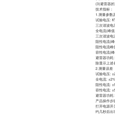
(3)避雷器
技术指标：
1.测量参数
试验电压: K
三次谐波电压
全电流(峰值):
三次谐波电流:
阻性电流(峰值)
阻性电流峰值:
容性电流(峰值)
避雷器功耗: 
除显示上述
2.测量误差
试验电压: ±
全电流: ±2
阻性电流: ±
容性电流: ±
避雷器功耗: 
产品操作步
打开电源开
约几秒后出