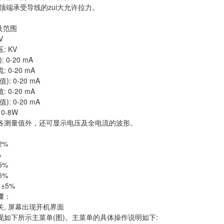
的顶端承受导线的zui大允许拉力。
及范围
V
: KV
 0-20 mA
 0-20 mA
: 0-20 mA
 0-20 mA
: 0-20 mA
0-8W
各测量值外，还可显示电压及全电流的波形。
2%
%
5%
5%
±5%
骤：
关, 屏幕出现开机界面
现如下所示主菜单(图)。主菜单的具体操作说明如下: