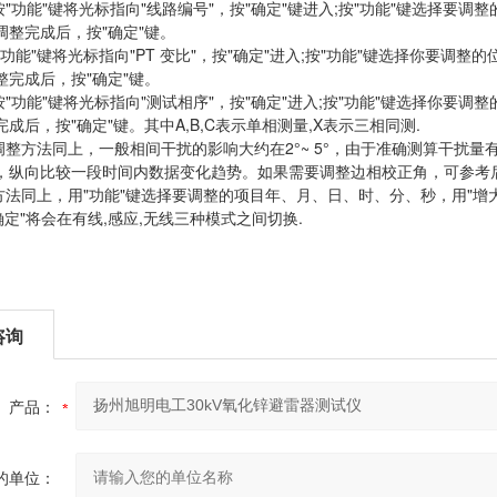
:按"功能"键将光标指向"线路编号"，按"确定"键进入;按"功能"键选择要调
调整完成后，按"确定"键。
:按"功能"键将光标指向"PT 变比"，按"确定"进入;按"功能"键选择你要调整
整完成后，按"确定"键。
:按"功能"键将光标指向"测试相序"，按"确定"进入;按"功能"键选择你要调
成后，按"确定"键。其中A,B,C表示单相测量,X表示三相同测.
:调整方法同上，一般相间干扰的影响大约在2°~ 5°，由于准确测算干扰量
，纵向比较一段时间内数据变化趋势。如果需要调整边相校正角，可参考后面
整方法同上，用"功能"键选择要调整的项目年、月、日、时、分、秒，用"增
 按"确定"将会在有线,感应,无线三种模式之间切换.
咨询
产品：
的单位：