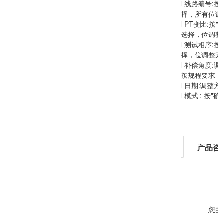
l 线路编号
择，所有位
l PT变比
选择，位调
l 测试相序
择，位调整完
l 补偿角度
按规程要求
l 日期:调
l 模式 :
产品
您