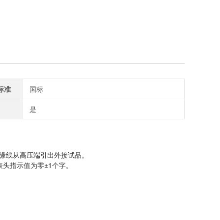
标准
国标
是
绝缘线从高压端引出外接试品。
表头指示值为零±1个字。