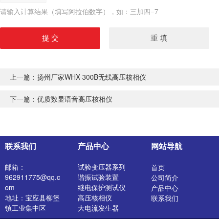
请输入计算结果（填写阿拉伯数字），如：三加四=7
上一篇：
扬州厂家WHX-300B无线高压核相仪
下一篇：
优质数显语音高压核相仪
联系我们
产品中心
网站导航
邮箱：
试验变压器系列
首页
962911775@qq.c
谐振试验装置
公司简介
om
继电保护测试仪
产品中心
地址：宝应县柳堡
高压核相仪
联系我们
镇工业集中区
大电流发生器
开关特性测试仪