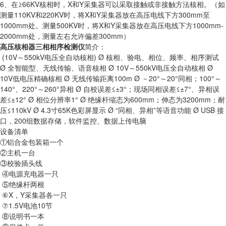
6、在≥66KV核相时，X和Y采集器可以采取接触或非接触方法核相。（如
测量110KV和220KV时，将X和Y采集器放在高压电线下方300mm至
1000mm处。测量500KV时，将X和Y采集器放在高压电线下方1000mm-
2000mm处，测量左右允许偏差300mm）
高压核相器三相相序检测仪
简介：
(10V～550kV电压全自动核相) Ø 核相、验电、相位、频率、相序测试
Ø 全智能型、无线传输、语音核相 Ø 10V～550kV电压全自动核相 Ø
10V低电压精确核相 Ø 无线传输距离100m Ø －20°～20°同相；100°～
140°、220°～260°异相 Ø 自校误差≤±3°；现场同相误差≤±7°、异相误
差≤±12° Ø 相位分辨率1° Ø 绝缘杆缩态为600mm；伸态为3200mm；耐
压≤110kV Ø 4.3寸65K色彩屏显示 Ø “同相、异相”等语音功能 Ø USB 接
口，200组数据存储，软件监控、数据上传电脑
设备清单
①铝合金包装箱一个
②主机一台
③校验插头线
④电源充电器一只
⑤绝缘杆两根
⑥X，Y采集器各一只
⑦1.5V电池10节
⑧说明书一本