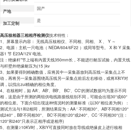
国产
产地
是
加工定制
高压核相器三相相序检测仪
技术特性：
1、屏幕显示内容： 无线高压核相仪、不同相、同相、 X 、 Y ～
2、电源：主机一只电池（ NEDA/604/6F22 ）或同等型号。 X 和 Y 采集
器1 节 E23A/12V 电池。
注：绝缘杆*节上端有内置天线350mm长，不能进行耐压试验，内置天线
与杆壁外绝缘耐压为(15 )kv
3、如果要得到精确数值，应将其中一采集器放到高压线一采集点上不
动，再将另一采集器围绕高压线另一采集点前后左右移动，或将X和Y对
调，以找出zui精确的相位角度。
4、在核相时，如 AA′、AB′、BB′、 BC′、CC′的测试数据均为显示不同
相，这是由于所测的两组供电线路接线组别不同，可能会出现30°或60°
的相位差。下面介绍出现这种情况时的测量标准（以30°相位差为例）：
测试方法与1和2相同，所测结果应为：AA ′ 不同相30°、AB′不同相120°
或240°，BB′不同相30°、 BC′不同相120°或240°、CC ′不同相30°(注：
120°和240°只表示正相序或逆相序)
5、在测量≥10KV时，X和Y可直接同时放在导线或绝缘皮上进行核相