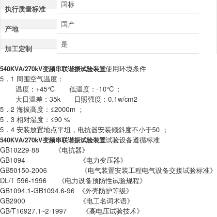
国标
执行质量标准
国产
产地
是
加工定制
使用环境条件
540KVA/270kV变频串联谐振试验装置
5．1 周围空气温度：
温度：+45℃ 低温度：-10℃；
大日温差：35k 日照强度：0.1w/cm2
5．2 海拔高度：≤2000m ；
5．3 相对湿度：≤90 %
5．4 安装放置地点平坦，电抗器安装倾斜度不小于50 ；
试验设备遵循标准
540KVA/270kV变频串联谐振试验装置
GB10229-88 《电抗器》
GB1094 《电力变压器》
GB50150-2006 《电气装置安装工程电气设备交接试验标准》
DL/T 596-1996 《电力设备预防性试验规程》
GB1094.1-GB1094.6-96 《外壳防护等级》
GB2900 《电工名词术语》
GB/T16927.1~2-1997 《高电压试验技术》