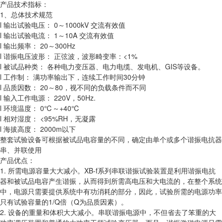
产品技术指标：
1、总体技术规范
l 输出试验电压： 0～1000kV 交流有效值
l 输出试验电流： 1～10A 交流有效值
l 输出频率： 20～300Hz
l 谐振电压波形： 正弦波，波形畸变率：<1%
l 被试品种类： 各种电力变压器、电力电缆、发电机、GIS等设备。
l 工作制： 满功率输出下，连续工作时间30分钟
l 品质因数： 20～80，视不同的负载条件而不同
l 输入工作电源： 220V，50Hz.
l 环境温度： 0℃～+40℃
l 相对湿度： <95%RH，无凝露
l 海拔高度： 2000m以下
整套试验设备可根据被试品电容量的不同，确定由单个或多个谐振电抗器
串、并联使用
产品优点：
1. 所需电源容量大大减小。XB-f系列串联谐振试验装置是利用谐振电抗
器和被试品电容产生谐振，从而得到所需高电压和大电流的，在整个系统
中，电源只需要提供系统中有功消耗的部分，因此，试验所需的电源功率
只有试验容量的1/Q倍（Q为品质因素）。
2. 设备的重量和体积大大减小。串联谐振电源中，不但省去了笨重的大