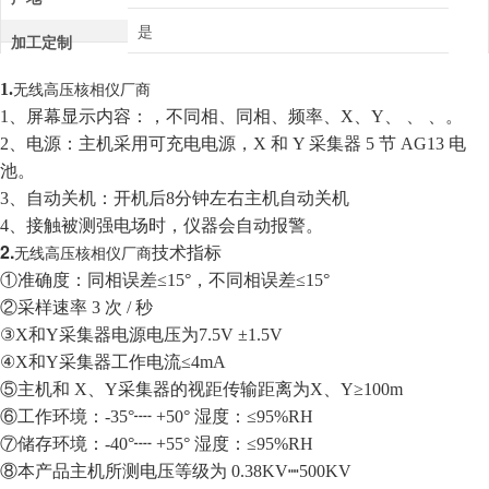
是
加工定制
无线高压核相仪厂商
1.
1、屏幕显示内容：，不同相、同相、频率、X、Y、 、 、。
2、电源：主机采用可充电电源，X 和 Y 采集器 5 节 AG13 电
池。
3、自动关机：开机后8分钟左右主机自动关机
4、接触被测强电场时，仪器会自动报警。
2.
无线高压核相仪厂商
技术指标
①准确度：同相误差≤15°，不同相误差≤15°
②采样速率 3 次 / 秒
③X和Y采集器电源电压为7.5V ±1.5V
④X和Y采集器工作电流≤4mA
⑤主机和 X、Y采集器的视距传输距离为X、Y≥100m
⑥工作环境：-35°┉ +50° 湿度：≤95%RH
⑦储存环境：-40°┉ +55° 湿度：≤95%RH
⑧本产品主机所测电压等级为 0.38KV┉500KV