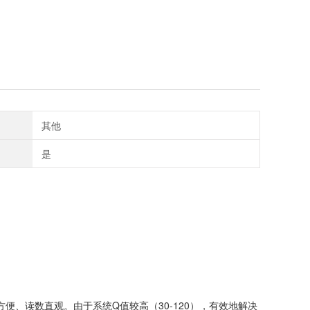
其他
是
、读数直观。由于系统Q值较高（30-120），有效地解决