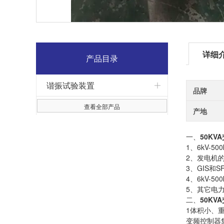
详细
产品目录
谐振试验装置
品牌
查看全部产品
产地
一、
50K
1、6kV-
2、发电机
3、GIS和
4、6kV-
5、其它电
二、
50K
1体积小、
变频控制器