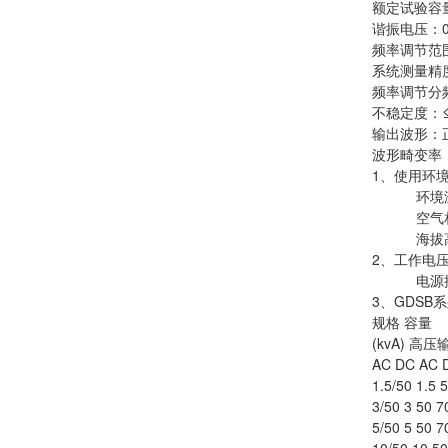
额定试验容量：
谐振电压：0～
频率调节范围：
系统测量精度
频率调节分频
不稳定度：≤0
输出波形：
波形畸变率：
1、使用环
环境温度不
空气相对
海拔高度
2、工作电
电源控制箱
3、GDS
规格 容量
(kvA) 高
AC DC AC 
1.5/50 1.5 
3/50 3 50 7
5/50 5 50 7