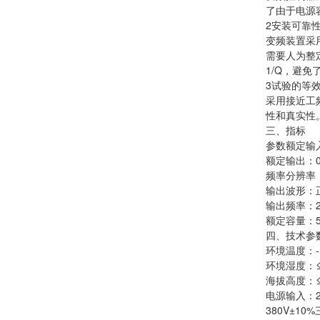
了由于电源
2安装可靠
变频装置采
需要人为整
1/Q，避
3试验的等
采用接近工频
性和真实性
三、指标
参数额定输入：
额定输出：0~
频率分辨率：0
输出波形：
输出频率：20
额定容量：5
四、技术参
环境温度：-
环境湿度：≤
海拔高度：≤
电源输入：22
380V±10%