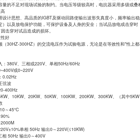
容量的不足对现场试验的制约。当电压等级较高时，电抗器采用多级或叠
性高
用设计思想、高品质的IGBT及驱动回路使输出波形失真度小，频率输出稳
定）以及放电保护功能，可保护设备及人身的安全；当试品放电或击穿时
免了因击穿对试品造成的损坏。
效性好
（30HZ-300HZ）的交流电压作为试验电源，无论是在等效性和*性上都
。
380V、三相或220V、单相50Hz/60Hz
400V或0~220V
.02Hz
正弦波
-400Hz
KW、10KW、20KW、50KW、100KW、200KW、300KW、（其中5
数
10～45℃
90%
2000M
0V±10%单相 50Hz 输出0～220V(≤10KW)
三相 50Hz 输出0～400V