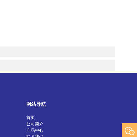
网站导航
首页
公司简介
产品中心
联系我们