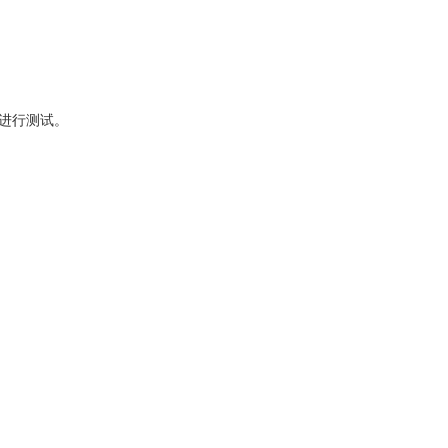
在进行测试。