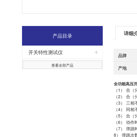
详细
产品目录
开关特性测试仪
品牌
查看全部产品
产地
全功能高压
（1） 合（
（2） 合（
（3） 三相
（4） 同相
（5） 合（
（6） 动作
（7） 弹跳
8） 弹跳次