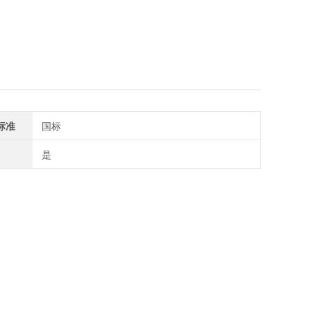
标准
国标
是