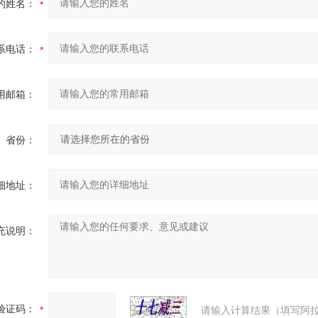
的姓名：
系电话：
用邮箱：
省份：
细地址：
充说明：
验证码：
请输入计算结果（填写阿拉