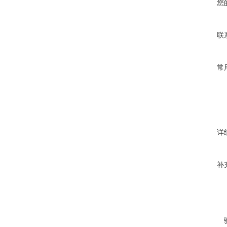
您
联
常
详
补