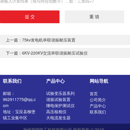
请输入计算结果（填写阿拉伯数字），如：三加四=7
上一篇：
75kv发电机串联谐振耐压装置
下一篇：
6KV-220KV交流串联谐振耐压试验仪
联系我们
产品中心
网站导航
邮箱：
试验变压器系列
首页
962911775@qq.c
谐振试验装置
公司简介
om
继电保护测试仪
产品中心
地址：宝应县柳堡
高压核相仪
联系我们
镇工业集中区
大电流发生器
开关特性测试仪
扬州旭明电工科技有限公司 版权所有 © 2019
高压发生器