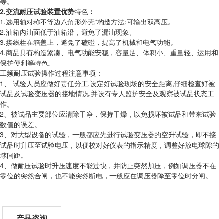
等。
2.
交流耐压试验装置优势
特色
：
1.选用轴对称不等边八角形外壳*构造方法;可输出双高压。
2.油箱内油面低于油箱沿，避免了漏油现象。
3.接线柱在箱盖上，避免了磕碰，提高了机械和电气功能。
4.商品具有构造紧凑、电气功能安稳，容量足、体积小、重量轻、运用和
保护便利等特色。
工频耐压试验操作过程注意事项：
1、 试验人员应做好责任分工,设定好试验现场的安全距离,仔细检查好被
试品及试验变压器的接地情况,并设有专人监护安全及观察被试品状态工
作。
2、被试品主要部位应清除干净，保持干燥，以免损坏被试品和带来试验
数值的误差。
3、对大型设备的试验，一般都应先进行试验变压器的空升试验，即不接
试品时升压至试验电压，以便校对好仪表的指示精度，调整好放电球隙的
球间距。
4、做耐压试验时升压速度不能过快，并防止突然加压，例如调压器不在
零位的突然合闸，也不能突然断电，一般应在调压器降至零位时分闸。
产品咨询