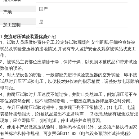
国产
产地
是
加工定制
1.
交流耐压试验装置优势
介绍
1、试验人员应做好责任分工,设定好试验现场的安全距离,仔细检查好被
试品及试验变压器的接地情况,并设有专人监护安全及观察被试品状态工
作。
2、被试品主要部位应清除干净，保持干燥，以免损坏被试品和带来试验
数值的误差。
3、对大型设备的试验，一般都应先进行试验变压器的空升试验，即不接
试品时升压至试验电压，以便校对好仪表的指示精度，调整好放电球隙的
球间距。
4、做耐压试验时升压速度不能过快，并防止突然加压，例如调压器不在
零位的突然合闸，也不能突然断电，一般应在调压器降至零位时分闸。
5、在升压或耐压试验过程中，如发现下列不正常情况，(1) 电压、电流
表指针摆动很大，(2)被试品发出不正常响声， (3)发现绝缘有烧焦或冒烟
现象，应立即降压，切断电源，停止试验并查明原因。
6、使用本产品做高压试验时，除熟悉本说明书外，还必须严格执行国家
有关标准和操作规程。可参照GB311-83《电气设备预防性试验规程》