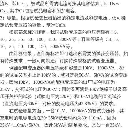
流Is，即In>Is。被试品所需的电流可按其电容估算，Is=Us w
Cx，其中Cx包括试品电容和附加电容。
3）容量。根据试验变压器输出的额定电流及额定电压，便可确
定试验变压器的容量，即P=UnIn。
根据部颁标准规定，我国试验变压器的电压等级有：5、
10、25、35、50、100、150、300kV等；容量等级有：3、5、
10、25、50、100、150、200kVA等。
由计算结果，查部颁标准即可选出所需要的试验变压器。如
有特殊要求，一般可向制造厂订购特殊规格的试验变压器。
例如配电变压器的电压等级和容量是10kV、1000kVA，碰
到的试品又基本上是10kV的，就可选择50kV、5kVA的试验变压
器，因为10kV、1000kVA的配电变压器的出厂试验电压为
35kV，交流试验电压为30kV；同时又可满足10kV绝缘子以及高
压开关柜的试验（试验电压为42kV）和10kV电缆的直流试验
（直流电压为60kV，对应的交流电压为42.83kV）的要求。
在试验容量方面，一台10kV、1000kVA的被试变压器，其
充电时的电容电流在30~35kV试验时约为80~110mA，因为
35kV×110mA<5kVA，因此5kVA能满足要求。又如一台35kV、