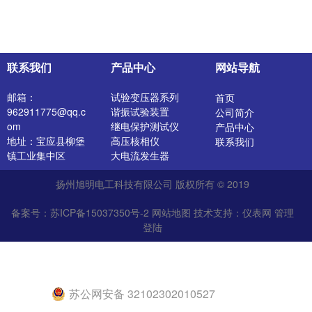
联系我们
产品中心
网站导航
邮箱：
试验变压器系列
首页
962911775@qq.c
谐振试验装置
公司简介
om
继电保护测试仪
产品中心
地址：宝应县柳堡
高压核相仪
联系我们
镇工业集中区
大电流发生器
开关特性测试仪
扬州旭明电工科技有限公司 版权所有 © 2019
高压发生器
电阻测试仪
备案号：苏ICP备15037350号-2
网站地图
技术支持：
仪表网
管理
介质损耗测试仪
登陆
直流电阻测试仪
绝缘油介电强度测
试仪
氧化锌避雷器测试
仪
苏公网安备 32102302010527
真空滤油机