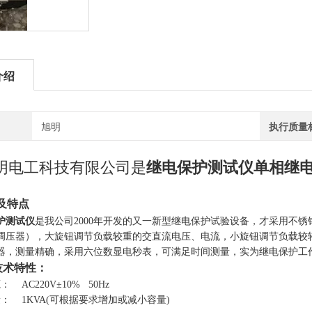
介绍
旭明
执行质量
明电工科技有限公司是
继电保护测试仪单相继
及特点
护测试仪
是我公司2000年开发的又一新型继电保护试验设备，才
采
用不锈
调压器），大旋钮调节负载较重的交直流电压、电流，小旋钮调节负载较轻
器，测量精确，采用六位数显电秒表，可满足时间测量，实为继电保护工
技术特性：
： AC220V
±
10% 50Hz
： 1KVA(可根据要求增加或减小容量)