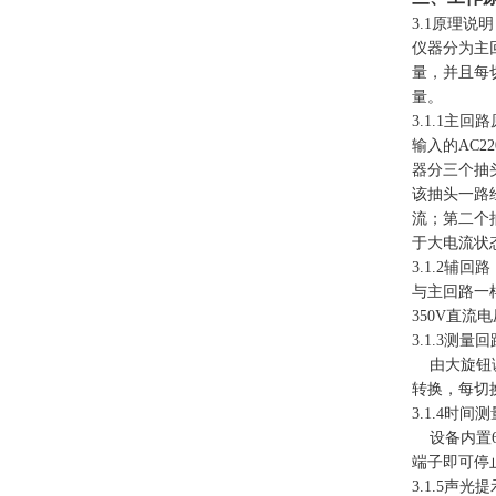
3.1原理说明
仪器分为主
量，并且每
量。
3.1.1主回
输入的AC
器分三个抽头
该抽头一路经
流；第二个
于大电流状
3.1.2辅回路
与主回路一样
350V直
3.1.3测量回
由大旋钮调节的
转换，每切换
3.1.4时间测
设备内置6
端子即可停
3.1.5声光提