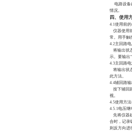
电路设备内
情况。
四、使用
4.1使用前
仪器使用前
常。用手触
4.2主回路
将输出状态选
示。要输出“
4.3主回路
将输出状态选
此方法。
4.4辅回路
按下辅回路“
视。
4.5使用方
4.5.1电
先将仪器处
合时，记录
则反方向进