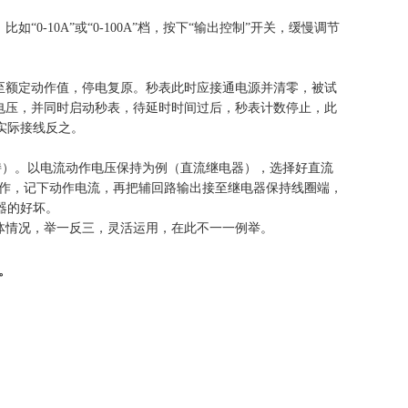
10A”或“0-100A”档，按下“输出控制”开关，缓慢调节
至额定动作值，停电复原。秒表此时应接通电源并清零，被试
电压，并同时启动秒表，待延时时间过后，秒表计数停止，此
实际接线反之。
持）。以电流动作电压保持为例（直流继电器），选择好直流
电器动作，记下动作电流，再把辅回路输出接至继电器保持线圈端，
器的好坏。
体情况，举一反三，灵活运用，在此不一一例举。
。