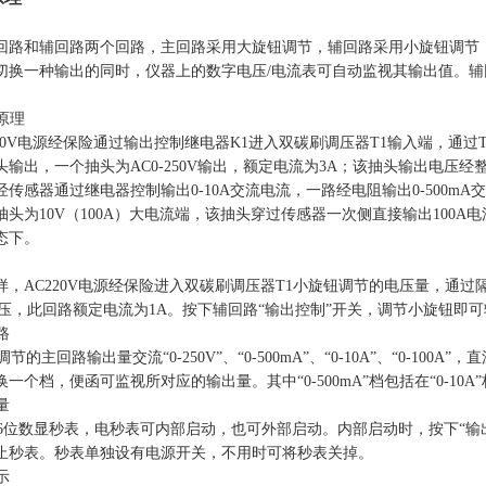
回路和辅回路两个回路，主回路采用大旋钮调节，辅回路采用小旋钮调节，
切换一种输出的同时，仪器上的数字电压/电流表可自动监视其输出值。
路原理
220V电源经保险通过输出控制继电器K1进入双碳刷调压器T1输入端，通
输出，一个抽头为AC0-250V输出，额定电流为3A；该抽头输出电压经整流
传感器通过继电器控制输出0-10A交流电流，一路经电阻输出0-500mA交流
抽头为10V（100A）大电流端，该抽头穿过传感器一次侧直接输出100
态下。
，AC220V电源经保险进入双碳刷调压器T1小旋钮调节的电压量，通过隔离变
流电压，此回路额定电流为1A。按下辅回路“输出控制”开关，调节小旋钮即
路
主回路输出量交流“0-250V”、“0-500mA”、“0-10A”、“0-100A”，直流
一个档，便函可监视所对应的输出量。其中“0-500mA”档包括在“0-10A”档中
量
位数显秒表，电秒表可内部启动，也可外部启动。内部启动时，按下“输
止秒表。秒表单独设有电源开关，不用时可将秒表关掉。
示