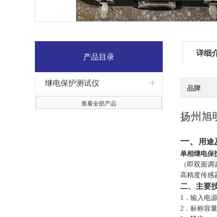
详细
产品目录
继电保护测试仪
品牌
查看全部产品
扬州旭
一、
用途
单相继电保
（即双面调
高精度传感
二、主要
1．输入电源
2．标称容量