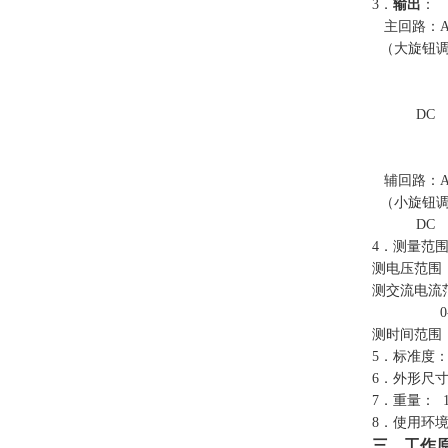
3．
输出
：
主回路
：A
（大旋钮调节
0-10
0-10
DC 0-
0-500
0-10
辅回路
：A
（小旋钮调节
DC 0-
4．测量范
测电压范围：
测交流电流范
0-10.
测时间范围： 
5．标准度
6．外形尺寸：
7．重量： 1
8．使用环境
三、工作