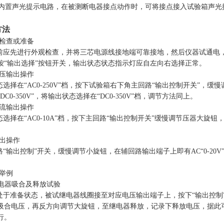
置声光提示电路，在被测断电器接点动作时，可将接点接入试验箱声光
方法
的检查或准备
应先进行外观检查，并将三芯电源线接地端可靠接地，然后仪器试通电
按“输出选择”按钮开关，输出状态状态指示灯应自左向右选择正常。
电压输出操作
择在“AC0-250V”档，按下试验箱右下角主回路“输出控制开关”，缓慢调
DC0-350V”，将输出状态选择在“DC0-350V”档，调节方法同上。
电流输出操作
择在“AC0-10A”档，按下主回路“输出控制开关”缓慢调节压器大旋钮，
输出操作
输出控制”开关，缓慢调节小旋钮，在辅回路输出端子上即有AC“0-20V”、“0
法举例
压继电器吸合及释放试验
于准备状态，被试继电器线圈接至对应电压输出端子上，按下“输出控制
吸合电压，再反方向调节大旋钮，至继电器释放，记录下释放电压，据此
行。