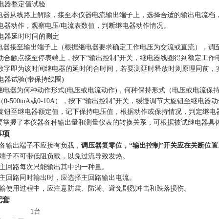
流继电器整定值试验
从线路上解除，接至本仪器电流输出端子上，选择合适的输出电流档，比如“0-
电器动作，观察电压/电流表数值，判断继电器动作情况。
间继电器延时时间的测定
器接至输出端子上（根据继电器要求确定工作电压为交流或直流），调
动合触点接至停表端上，按下“输出控制”开关，继电器线圈得到额定工作
数字即为该时间继电器的延时闭合时间，若要测延时释放时则原理同前，
间继电器试验(带保持线圈)
电器为何种动作形式(电压或电流动作)，何种保持形式（电压或电流保
（0-500mA或0-10A），按下“输出控制”开关，缓慢调节大旋钮至继
旋钮至继电器额定值，记下保持电压值，根据动作或保持情况，判定继电
掌握了本仪器各种输出量和测量仪表的转换关系，可根据被试继电器具
事项
前，各输出端子不应接有负载，
调压器复零位，“输出控制”开关应在关断位置
输出端子不可带低阻负载，以免过流导致发热。
路和主回路每次只能输出其中的一种量。
路和主回路同时输出时，应选择主回路输出电流。
、运输使用过程中，应注意防震、防潮、避免剧烈冲击和跌落损伤。
配套
主机 1台