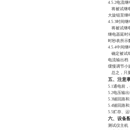
4.5.2电
将被试继电器
大旋钮至继
4.5.3时
将被试继电
继电器延时
时秒表所示
4.5.4中
确定被试继
电流输出档
缓慢调节小
总之，只要
五、注意
5.1通电
5.2电压
5.3辅回
5.4辅回
5.5贮存
六、设备
测试仪