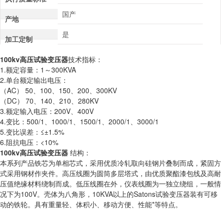
国产
产地
是
加工定制
100kv高压试验变压器
技术指标：
1.额定容量：1～300KVA
2.单台额定输出电压：
（AC） 50、100、150、200、300KV
（DC） 70、140、210、280KV
3.额定输入电压：200V、400V
4.变比：500/1、1000/1、1500/1、2000/1、3000/1
5.变比误差：≤±1.5%
6.阻抗电压：<10%
100kv高压试验变压器
结构：
本系列产品铁芯为单相芯式，采用优质冷轧取向硅钢片叠制而成，紧固方
式采用钢材作夹件。高压线圈为圆筒多层塔式，由优质聚酯漆包线及高耐
压值绝缘材料绕制而成。低压线圈在外，仪表线圈为一独立绕组，一般情
况下为100V。壳体为八角形，10KVA以上的Satons试验变压器装有可移
动的铁轮。具有重量轻、体积小、移动方便、性能*等特点。