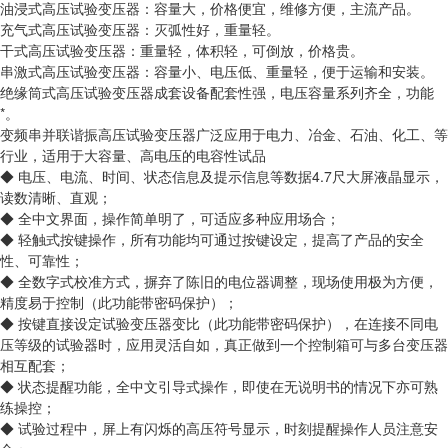
油浸式高压试验变压器：容量大，价格便宜，维修方便，主流产品。
充气式高压试验变压器：灭弧性好，重量轻。
干式高压试验变压器：重量轻，体积轻，可倒放，价格贵。
串激式高压试验变压器：容量小、电压低、重量轻，便于运输和安装。
绝缘筒式高压试验变压器成套设备配套性强，电压容量系列齐全，功能
*。
变频串并联谐振高压试验变压器广泛应用于电力、冶金、石油、化工、等
行业，适用于大容量、高电压的电容性试品
◆ 电压、电流、时间、状态信息及提示信息等数据4.7尺大屏液晶显示，
读数清晰、直观；
◆ 全中文界面，操作简单明了，可适应多种应用场合；
◆ 轻触式按键操作，所有功能均可通过按键设定，提高了产品的安全
性、可靠性；
◆ 全数字式校准方式，摒弃了陈旧的电位器调整，现场使用极为方便，
精度易于控制（此功能带密码保护）；
◆ 按键直接设定试验变压器变比（此功能带密码保护），在连接不同电
压等级的试验器时，应用灵活自如，真正做到一个控制箱可与多台变压器
相互配套；
◆ 状态提醒功能，全中文引导式操作，即使在无说明书的情况下亦可熟
练操控；
◆ 试验过程中，屏上有闪烁的高压符号显示，时刻提醒操作人员注意安