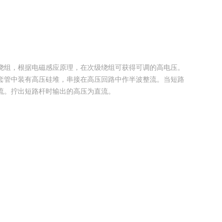
绕组，根据电磁感应原理，在次级绕组可获得可调的高电压。
套管中装有高压硅堆，串接在高压回路中作半波整流。当短路
流。拧出短路杆时输出的高压为直流。