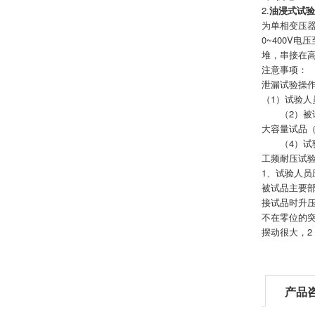
2.
油浸式试验
为单相变压器
0~400V
堆，串接在
注意事项：
泄漏试验操
（1）试验
（2）被试
大容量试品
（4）试验
工频耐压试
1、试验人
被试品主要
接试品时升
不在零位的
摆动很大，2
产品