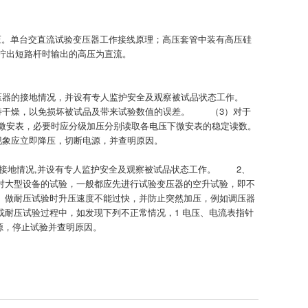
电压。单台交直流试验变压器工作接线原理；高压套管中装有高压硅
拧出短路杆时输出的高压为直流。
压器的接地情况，并设有专人监护安全及观察被试品状态工作。
持干燥，以免损坏被试品及带来试验数值的误差。 （3）对于
微安表，必要时应分级加压分别读取各电压下微安表的稳定读数。
象应立即降压，切断电源，并查明原因。
的接地情况,并设有专人监护安全及观察被试品状态工作。 2、
对大型设备的试验，一般都应先进行试验变压器的空升试验，即不
、做耐压试验时升压速度不能过快，并防止突然加压，例如调压器
耐压试验过程中，如发现下列不正常情况，1 电压、电流表指针
源，停止试验并查明原因。