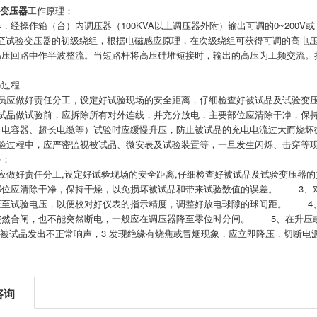
变压器
工作原理：
，经操作箱（台）内调压器（100KVA以上调压器外附）输出可调的0~200V或
电压至试验变压器的初级绕组，根据电磁感应原理，在次级绕组可获得可调的高
高压回路中作半波整流。当短路杆将高压硅堆短接时，输出的高压为工频交流。
作过程
人员应做好责任分工，设定好试验现场的安全距离，仔细检查好被试品及试验变
品做试验前，应拆除所有对外连线，并充分放电，主要部位应清除干净，保
（电容器、超长电缆等）试验时应缓慢升压，防止被试品的充电电流过大而烧坏
过程中，应严密监视被试品、微安表及试验装置等，一旦发生闪烁、击穿等现
验：
员应做好责任分工,设定好试验现场的安全距离,仔细检查好被试品及试验变压器
部位应清除干净，保持干燥，以免损坏被试品和带来试验数值的误差。 3、
压至试验电压，以便校对好仪表的指示精度，调整好放电球隙的球间距。 4
突然合闸，也不能突然断电，一般应在调压器降至零位时分闸。 5、在升压或
 被试品发出不正常响声，3 发现绝缘有烧焦或冒烟现象，应立即降压，切断电
咨询