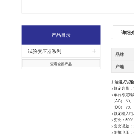
详细
产品目录
试验变压器系列
品牌
查看全部产品
产地
油浸式试验
1.
>额定容量：1
>单台额定输
（AC） 50、
（DC） 70、
>额定输入电压
>变比：500/1
>变比误差：≤
>阻抗电压：<