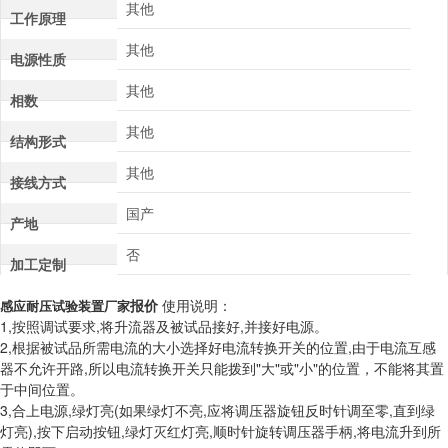
其他
工作原理
其他
电源性质
其他
相数
其他
结构形式
其他
接线方式
国产
产地
否
加工定制
报价
使用说明：
感应耐压试验装置厂家
1,按照调试要求,将升流器及被试品接好,并接好电源。
2,根据被试品所需电流的大小选择好电流转换开关的位置,由于电流互感
器不允许开路,所以电流转换开关只能拨到"大"或"小"的位置，不能将其置
于中间位置。
3,合上电源,绿灯亮(如果绿灯不亮,应将调压器旋钮反时针调至零,直到绿
灯亮),按下启动按钮,绿灯灭红灯亮,顺时针旋转调压器手柄,将电流升到所