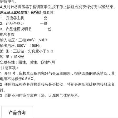
需值即可。
4,反时针将调压器手柄调至零位,按下停止按钮,红灯灭绿灯亮,试验结束。
报价
成套性
感应耐压试验装置厂家
1、升流器主机 一套
2、产品合格证 一份
3、产品使用说明书 一份
电气参数
输入电压：三相380V 50Hz
输出电压: 600V 150Hz
波 形：正弦波，失真度小于１％
容 量：15KVA
负载特性：阻性、感性、容性均可
注意事项：
1 开箱时，应检查设备的完好与否及主回路，控制回路的绝缘情况，其
电阻不得低于0.5MΩ。
2 使用前应检查各连接处接头是否松动，特别是调压器碳刷的接触应良
好。
3 长期不用时应存放在干燥、无腐蚀气体的场所。
产品咨询