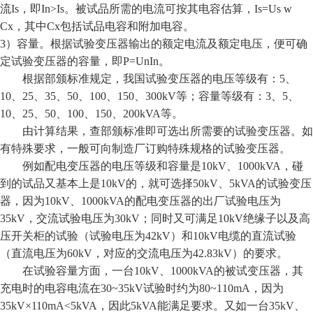
流Is，即In>Is。被试品所需的电流可按其电容估算，Is=Us w
Cx，其中Cx包括试品电容和附加电容。
3）容量。根据试验变压器输出的额定电流及额定电压，便可确
定试验变压器的容量，即P=UnIn。
根据部颁标准规定，我国试验变压器的电压等级有：5、
10、25、35、50、100、150、300kV等；容量等级有：3、5、
10、25、50、100、150、200kVA等。
由计算结果，查部颁标准即可选出所需要的试验变压器。如
有特殊要求，一般可向制造厂订购特殊规格的试验变压器。
例如配电变压器的电压等级和容量是10kV、1000kVA，碰
到的试品又基本上是10kV的，就可选择50kV、5kVA的试验变压
器，因为10kV、1000kVA的配电变压器的出厂试验电压为
35kV，交流试验电压为30kV；同时又可满足10kV绝缘子以及高
压开关柜的试验（试验电压为42kV）和10kV电缆的直流试验
（直流电压为60kV，对应的交流电压为42.83kV）的要求。
在试验容量方面，一台10kV、1000kVA的被试变压器，其
充电时的电容电流在30~35kV试验时约为80~110mA，因为
35kV×110mA<5kVA，因此5kVA能满足要求。又如一台35kV、