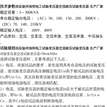
供应扬州旭明电工试验变压器交流耐压试验变压器 生产厂家
技术参数
额定容量：3～300KVA
单台额定输出电压： （AC）50、100、150、200、300KV；
（DC）70、140、210KV
额定输入电压： 200V、400V
产品类别：交流、交直流、交流串激、交直流串激、中压抽头
。
供应扬州旭明电工试验变压器交流耐压试验变压器 生产厂家
试验规程
试验变压器交流试验变压器15kva/50kv
选择试验变压器时，主要考虑以下几点：
1）电压。依据试品的要求，首先选用具有合适电压的试验变压
器，使试验变压器的高压侧额定电压Un高于被试品的试验电压
Us,即Un>Us。其次应检查试验变压器所需的低压侧电压，是否
能和现场电源电压，调压器相匹配。
2）电流。试验变压器的额定输出电流In应大于被试品所需的电
流Is，即In>Is。被试品所需的电流可按其电容估算，Is=Us w
Cx，其中Cx包括试品电容和附加电容。
3）容量。根据试验变压器输出的额定电流及额定电压，便可确